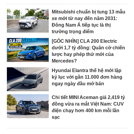
Mitsubishi chuẩn bị tung 13 mẫu
xe mới từ nay đến năm 2031:
Đông Nam Á tiếp tục là thị
trường trọng điểm
[GÓC NHÌN] CLA 200 Electric
dưới 1,7 tỷ đồng: Quân cờ chiến
lược hay phép thử mới của
Mercedes?
Hyundai Elantra thế hệ mới lập
kỷ lục với gần 11.000 đơn hàng
ngay ngày đầu mở bán
Chi tiết MINI Aceman giá 2,419 tỷ
đồng vừa ra mắt Việt Nam: CUV
điện chạy hơn 400 km mỗi lần
sạc