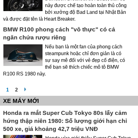
này được chế tạo hoàn toàn thủ công
bởi xưởng độ Bad Land tại Nhật Bản
và được đặt tên là Heart Breaker.
BMW R100 phong cách "vô thực" có cả
ngăn chứa rượu riêng
Nếu bạn là một fan của phong cách
steampunk hoặc chỉ đơn giản là có
sự say mê đối với vẻ đẹp cổ điện, có
thể bạn sẽ thích chiếc mô tô BMW
R100 RS 1980 này.
1
2
XE MÁY MỚI
Honda ra mắt Super Cub Tokyo 80s lấy cảm
hứng thập niên 1980: Số lượng giới hạn chỉ
500 xe, giá khoảng 42,7 triệu VNĐ