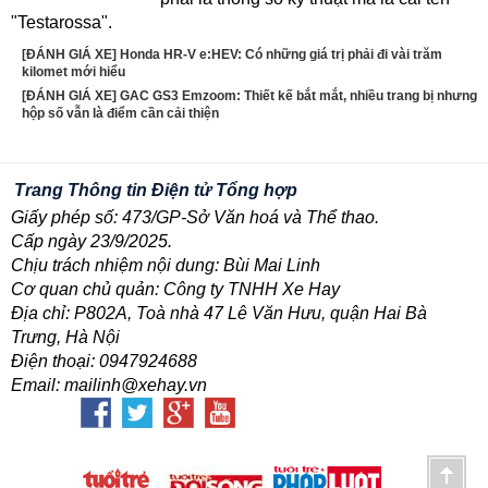
"Testarossa".
[ĐÁNH GIÁ XE] Honda HR-V e:HEV: Có những giá trị phải đi vài trăm
kilomet mới hiểu
[ĐÁNH GIÁ XE] GAC GS3 Emzoom: Thiết kế bắt mắt, nhiều trang bị nhưng
hộp số vẫn là điểm cần cải thiện
Trang Thông tin Điện tử Tổng hợp
Giấy phép số: 473/GP-Sở Văn hoá và Thể thao.
Cấp ngày 23/9/2025.
Chịu trách nhiệm nội dung: Bùi Mai Linh
Cơ quan chủ quản: Công ty TNHH Xe Hay
Địa chỉ: P802A, Toà nhà 47 Lê Văn Hưu, quận Hai Bà
Trưng, Hà Nội
Điện thoại: 0947924688
Email: mailinh@xehay.vn