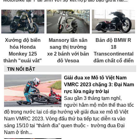
Xưởng độ biến
Mansory lấn sân
Bản độ BMW R
hóa Honda
sang thị trường
18
Monkey 125
xe 2 bánh với bản
Transcontinental
thành "quái vật"
độ Vespa
đậm chất cổ điển
vô cùng ấn
Elettrica
được thiết kế bởi
TIN NỔI BẬT
tượng
huyền thoại Paul
Giải đua xe Mô tô Việt Nam
Yaffe
VMRC 2023 chặng 3: Đại Nam
rực lửa ngày trở lại
Sau gần 3 tháng tạm nghỉ,
người hâm mộ môn thể thao tốc
độ trong nước lại có dịp hướng về giải đua xe mô tô Việt
Nam VMRC 2023. Vòng đấu thứ ba tiếp tục diễn ra vào
sáng 15/10 tại “thánh địa” quen thuộc - trường đua Đại
Nam ở tỉnh...