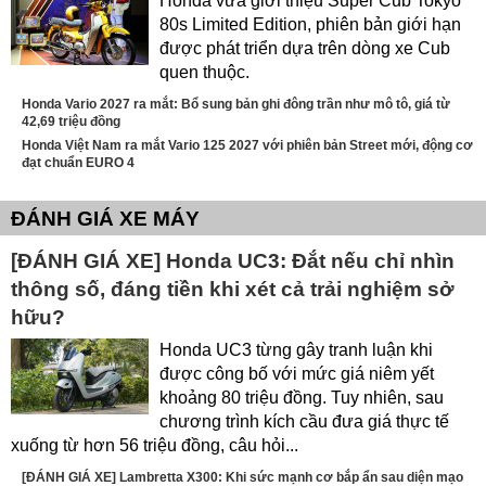
Honda vừa giới thiệu Super Cub Tokyo
80s Limited Edition, phiên bản giới hạn
được phát triển dựa trên dòng xe Cub
quen thuộc.
Honda Vario 2027 ra mắt: Bổ sung bản ghi đông trần như mô tô, giá từ
42,69 triệu đồng
Honda Việt Nam ra mắt Vario 125 2027 với phiên bản Street mới, động cơ
đạt chuẩn EURO 4
ĐÁNH GIÁ XE MÁY
[ĐÁNH GIÁ XE] Honda UC3: Đắt nếu chỉ nhìn
thông số, đáng tiền khi xét cả trải nghiệm sở
hữu?
Honda UC3 từng gây tranh luận khi
được công bố với mức giá niêm yết
khoảng 80 triệu đồng. Tuy nhiên, sau
chương trình kích cầu đưa giá thực tế
xuống từ hơn 56 triệu đồng, câu hỏi...
[ĐÁNH GIÁ XE] Lambretta X300: Khi sức mạnh cơ bắp ẩn sau diện mạo