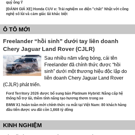
quý ông Ý
[ĐÁNH GIÁ XE] Honda CUV e: Trải nghiệm xe điện "chất" Nhật với công
nghệ số lùi và cảm giác lái khác biệt
Ô TÔ MỚI
Freelander “hồi sinh” dưới tay liên doanh
Chery Jaguar Land Rover (CJLR)
Sau nhiều năm vắng bóng, cái tên
Freelander đã chính thức được “hồi
sinh” dưới một thương hiệu độc lập do
liên doanh Chery Jaguar Land Rover
(CJLR) phát triển.
Ford Territory 2026 được bổ sung bản Platinum Hybrid: Nâng cấp hệ
thống hỗ trợ lái, thêm tính năng tạo hương thơm trong xe
BMW X1 hoàn toàn mới chính thức ra mắt tại Việt Nam: 80 khách hàng
đầu tiên được ưu đãi còn 1,668 tỷ đồng
KINH NGHIỆM