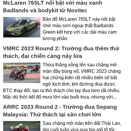
McLaren 765LT nổi bật với màu xanh
Badlands và bodykit từ Novitec
Bản độ McLaren 765LT này nổi bật
nhờ màu sơn ngoại thất Badlands
Green kết hợp với các dải màu cam
tương phản.
VMRC 2023 Round 2: Trường đua thêm thử
thách, đại chiến càng nảy lửa
Thừa thắng xông lên sau chặng mở
màn đầy bùng nổ, VMRC 2023 chặng
hai chứng kiến rất nhiều biến số bất
ngờ kịch tính, khi đường đua được
BTC thay đổi, tạo ra thử thách cho tay đua hơn rất nhiều.
Mặc dù thời tiết đổ mưa lớn vào buổi trưa, nhưng với...
ARRC 2023 Round 2 - Trường đua Sepang
Malaysia: Thử thách tại sân chơi lớn
Sau chặng mở màn trên đất Thái Lan,
dịp cuối tuần vừa qua fan mô tô tốc