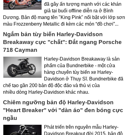
đã gây ấn tượng mạnh với các khán
giả tại buổi offline diễn ra ở Bình
Dương. Bản độ mang tên "King Pink" nổi bật với lớp sơn
màu Frozzenberry Metallic đi kèm các món “đồ chơi”...
Ngắm bản tùy biến Harley-Davidson
Breakaway cực "chất": Đắt ngang Porsche
718 Cayman
Harley-Davidson Breakaway là sản
phẩm của Bundnerbike - một cửa
hàng chuyên tùy biến xe Harley-
Davidson ở Thụy Sĩ. Bundnerbike đã
chế tạo gần 200 bản độ độc đáo và thú vị của
nhiều dòng Harley-Davidson khác nhau.
Chiêm ngưỡng bản độ Harley-Davidson
"Heart Breaker" với "dàn áo" đen bóng cực
ngầu
Phát triển trên nguyên mẫu Harley-
Davidson Breakout đời 2015, bản độ