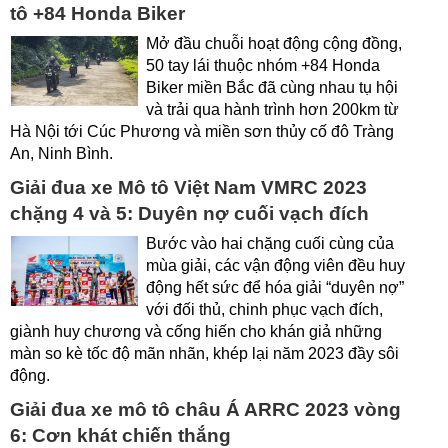
tô +84 Honda Biker
Mở đầu chuỗi hoạt động cộng đồng,
50 tay lái thuộc nhóm +84 Honda
Biker miền Bắc đã cùng nhau tụ hội
và trải qua hành trình hơn 200km từ
Hà Nội tới Cúc Phương và miền sơn thủy cố đô Tràng
An, Ninh Bình.
Giải đua xe Mô tô Việt Nam VMRC 2023
chặng 4 và 5: Duyên nợ cuối vạch đích
Bước vào hai chặng cuối cùng của
mùa giải, các vận động viên đều huy
động hết sức để hóa giải “duyên nợ”
với đối thủ, chinh phục vạch đích,
giành huy chương và cống hiến cho khán giả những
màn so kè tốc độ mãn nhãn, khép lại năm 2023 đầy sôi
động.
Giải đua xe mô tô châu Á ARRC 2023 vòng
6: Cơn khát chiến thắng