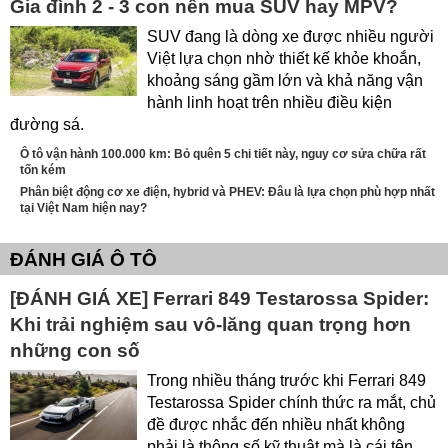
Gia đình 2 - 3 con nên mua SUV hay MPV?
SUV đang là dòng xe được nhiều người
Việt lựa chọn nhờ thiết kế khỏe khoắn,
khoảng sáng gầm lớn và khả năng vận
hành linh hoạt trên nhiều điều kiện
đường sá.
Ô tô vận hành 100.000 km: Bỏ quên 5 chi tiết này, nguy cơ sửa chữa rất
tốn kém
Phân biệt động cơ xe điện, hybrid và PHEV: Đâu là lựa chọn phù hợp nhất
tại Việt Nam hiện nay?
ĐÁNH GIÁ Ô TÔ
[ĐÁNH GIÁ XE] Ferrari 849 Testarossa Spider:
Khi trải nghiệm sau vô-lăng quan trọng hơn
những con số
Trong nhiều tháng trước khi Ferrari 849
Testarossa Spider chính thức ra mắt, chủ
đề được nhắc đến nhiều nhất không
phải là thông số kỹ thuật mà là cái tên