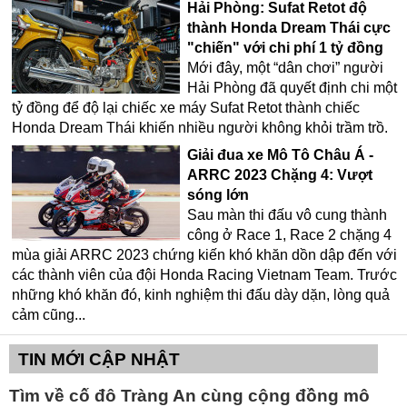
Hải Phòng: Sufat Retot độ
thành Honda Dream Thái cực
"chiến" với chi phí 1 tỷ đồng
Mới đây, một “dân chơi” người
Hải Phòng đã quyết định chi một
tỷ đồng để độ lại chiếc xe máy Sufat Retot thành chiếc
Honda Dream Thái khiến nhiều người không khỏi trầm trồ.
Giải đua xe Mô Tô Châu Á -
ARRC 2023 Chặng 4: Vượt
sóng lớn
Sau màn thi đấu vô cung thành
công ở Race 1, Race 2 chặng 4
mùa giải ARRC 2023 chứng kiến khó khăn dồn dập đến với
các thành viên của đội Honda Racing Vietnam Team. Trước
những khó khăn đó, kinh nghiệm thi đấu dày dặn, lòng quả
cảm cũng...
TIN MỚI CẬP NHẬT
Tìm về cố đô Tràng An cùng cộng đồng mô