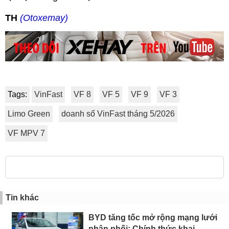
TH
(Otoxemay)
Tags:
VinFast
VF 8
VF 5
VF 9
VF 3
Limo Green
doanh số VinFast tháng 5/2026
VF MPV 7
Tin khác
BYD tăng tốc mở rộng mạng lưới
phân phối: Chính thức khai