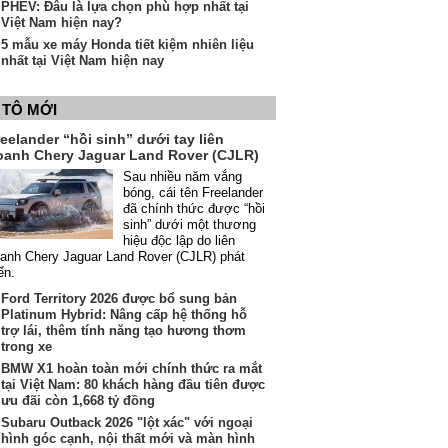
PHEV: Đâu là lựa chọn phù hợp nhất tại
Việt Nam hiện nay?
5 mẫu xe máy Honda tiết kiệm nhiên liệu
nhất tại Việt Nam hiện nay
 TÔ MỚI
eelander “hồi sinh” dưới tay liên
oanh Chery Jaguar Land Rover (CJLR)
Sau nhiều năm vắng
bóng, cái tên Freelander
đã chính thức được “hồi
sinh” dưới một thương
hiệu độc lập do liên
anh Chery Jaguar Land Rover (CJLR) phát
iển.
Ford Territory 2026 được bổ sung bản
Platinum Hybrid: Nâng cấp hệ thống hỗ
trợ lái, thêm tính năng tạo hương thơm
trong xe
BMW X1 hoàn toàn mới chính thức ra mắt
tại Việt Nam: 80 khách hàng đầu tiên được
ưu đãi còn 1,668 tỷ đồng
Subaru Outback 2026 "lột xác" với ngoại
hình góc cạnh, nội thất mới và màn hình