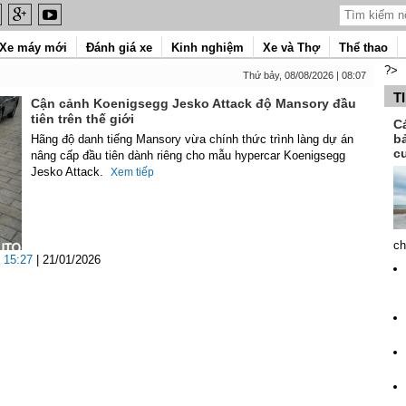
Xe máy mới
Đánh giá xe
Kinh nghiệm
Xe và Thợ
Thể thao
?>
Thứ bảy, 08/08/2026 | 08:07
T
Cận cảnh Koenigsegg Jesko Attack độ Mansory đầu
tiên trên thế giới
C
b
Hãng độ danh tiếng Mansory vừa chính thức trình làng dự án
c
nâng cấp đầu tiên dành riêng cho mẫu hypercar Koenigsegg
Jesko Attack.
Xem tiếp
ch
15:27
| 21/01/2026