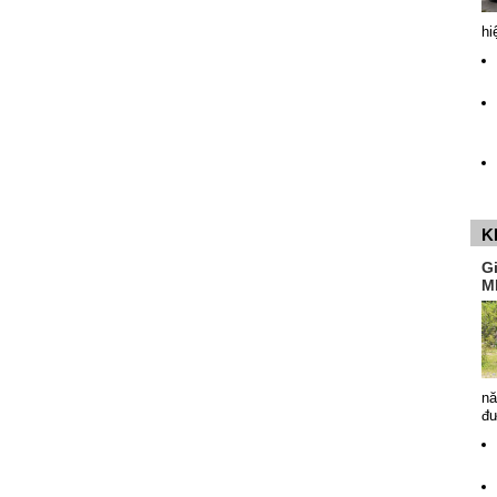
hi
K
G
M
nă
đ