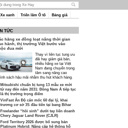
Tìm
kiếm
Xe xanh
Triển lãm Ô tô
Bảng giá
nội
dung
IN TỨC
ác hãng xe đồng loạt nâng thời gian
ảo hành, thị trường Việt bước vào
uộc đua mới
Thay vì liên tục tung ưu
đãi hay giảm giá bán,
nhiều hãng xe tại Việt
Nam đang chuyển trọng
tâm sang nâng cao
ính sách hậu mãi nhằm thu hút khách hàng.
Mitsubishi chuẩn bị tung 13 mẫu xe mới
từ nay đến năm 2031: Đông Nam Á tiếp tục
là thị trường trọng điểm
VinFast Ấn Độ cán mốc 60 đại lý, khai
trương cơ sở 3S đầu tiên tại bang Bihar
Freelander “hồi sinh” dưới tay liên doanh
Chery Jaguar Land Rover (CJLR)
Ford Territory 2026 được bổ sung bản
Platinum Hybrid: Nâng cấp hệ thống hỗ