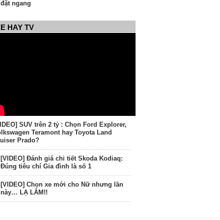
đặt ngang
E HAY TV
IDEO] SUV trên 2 tỷ : Chọn Ford Explorer,
lkswagen Teramont hay Toyota Land
uiser Prado?
[VIDEO] Đánh giá chi tiết Skoda Kodiaq:
Đúng tiêu chí Gia đình là số 1
[VIDEO] Chọn xe mới cho Nữ nhưng lần
này… LẠ LẮM!!