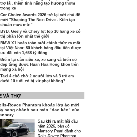
trợ lái, thêm tính năng tạo hương thơm
trong xe
Car Choice Awards 2026 trở lại với chủ đề
mới "Shaping The Next Drive - Kiến tạo
chuẩn mực mới"
BYD, Geely và Chery lọt top 10 hãng xe có
thị phần lớn nhất thế giới
BMW X1 hoàn toàn mới chính thức ra mắt
tại Việt Nam: 80 khách hàng đầu tiên được
ưu đãi còn 1,668 tỷ đồng
Điểm lại dàn siêu xe, xe sang và biển số
đẹp từng được Huấn Hoa Hồng khoe trên
mạng xã hội
Taxi 4 chỗ chở 2 người lớn và 3 trẻ em
dưới 10 tuổi có bị xử phạt không?
E VÀ THỢ
olls-Royce Phantom khoác lớp áo mới
ầy sang chảnh sau màn "dao kéo" của
ansory
Sau khi ra mắt hồi đầu
năm 2026, bản độ
Mansory Pearl dành cho
Rolls-Royce Phantom