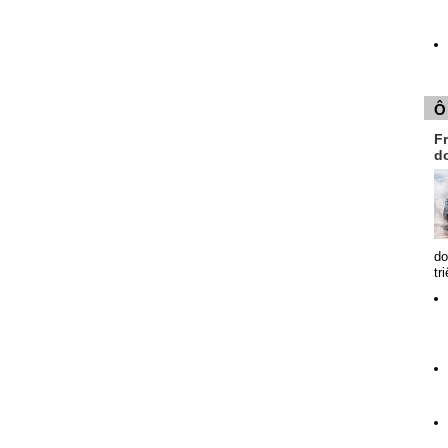
Ô
Fr
d
do
tr