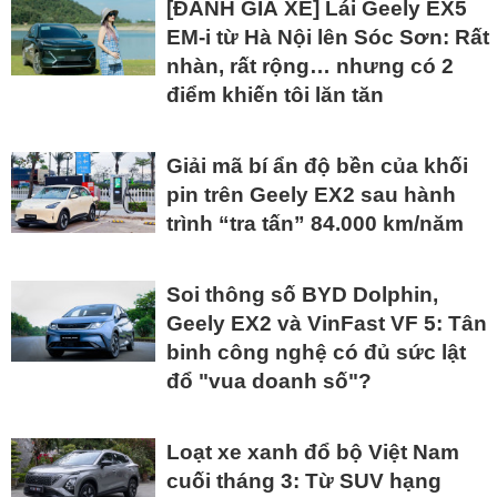
[ĐÁNH GIÁ XE] Lái Geely EX5
EM-i từ Hà Nội lên Sóc Sơn: Rất
nhàn, rất rộng… nhưng có 2
điểm khiến tôi lăn tăn
Giải mã bí ẩn độ bền của khối
pin trên Geely EX2 sau hành
trình “tra tấn” 84.000 km/năm
Soi thông số BYD Dolphin,
Geely EX2 và VinFast VF 5: Tân
binh công nghệ có đủ sức lật
đổ "vua doanh số"?
Loạt xe xanh đổ bộ Việt Nam
cuối tháng 3: Từ SUV hạng