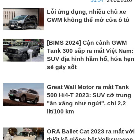
10:14
| 24/06/2026
Lỗi ứng dụng, nhiều chủ xe
GWM không thể mở cửa ô tô
[BIMS 2024] Cận cảnh GWM
Tank 300 sắp ra mắt Việt Nam:
SUV địa hình hầm hố, hứa hẹn
sẽ gây sốt
Great Wall Motor ra mắt Tank
500 Hi4-T 2023: SUV cỡ trung
"ăn xăng như ngửi", chỉ 2,2
lít/100 km
ORA Ballet Cat 2023 ra mắt với
thiết kế giống hệt Volkswagen