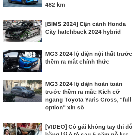
482 km
[BIMS 2024] Cận cảnh Honda
City hatchback 2024 hybrid
MG3 2024 lộ diện nội thất trước
thềm ra mắt chính thức
MG3 2024 lộ diện hoàn toàn
trước thềm ra mắt: Kích cỡ
ngang Toyota Yaris Cross, "full
option" xịn sò
[VIDEO] Cô gái không tay thi đỗ
bằng lái ô tô sau 5 năm nỗ lực