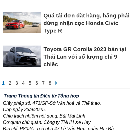
Quá tải đơn đặt hàng, hãng phải
dừng nhận cọc Honda Civic
Type R
Toyota GR Corolla 2023 bán tại
Thái Lan với số lượng chỉ 9
chiếc
1
2
3
4
5
6
7
8
Trang Thông tin Điện tử Tổng hợp
Giấy phép số: 473/GP-Sở Văn hoá và Thể thao.
Cấp ngày 23/9/2025.
Chịu trách nhiệm nội dung: Bùi Mai Linh
Cơ quan chủ quản: Công ty TNHH Xe Hay
Địa chỉ: P802A, Toà nhà 47 Lê Văn Hưu, quận Hai Bà