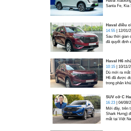
Haval Xiaolon
Santa Fe, Kia
Haval điều c
14:55
| 12/01/
Sau thời gian 
đã quyết định
Haval H6 nhậ
10:15
| 10/11/
Dù mới ra mắt
H6 đã được đơn
trong phân khú
SUV cỡ C Ha
16:23
| 04/08/
Mới đây, trên
Shark Hưng) đ
mắt tại Việt 