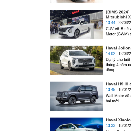
[BIMS 2024] 
Mitsubishi X
13:44
| 28/03/
CUV cỡ B sẽ v
Motor (GWM) gi
Haval Jolion
14:02
| 12/03/
Đại lý cho biế
tháng 4 năm na
đồng.
Haval H9 lộ 
13:45
| 19/01/
Wall Motor đã
hai mới.
Haval Xiaol
13:33
| 19/01/