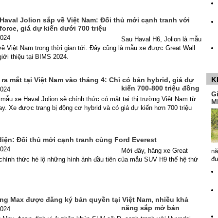
Haval Jolion sắp về Việt Nam: Đối thủ mới cạnh tranh với
force, giá dự kiến dưới 700 triệu
2024
Sau Haval H6, Jolion là mẫu
ề Việt Nam trong thời gian tới. Đây cũng là mẫu xe được Great Wall
ới thiệu tại BIMS 2024.
K
 ra mắt tại Việt Nam vào tháng 4: Chỉ có bản hybrid, giá dự
kiến 700-800 triệu đồng
2024
G
t mẫu xe Haval Jolion sẽ chính thức có mặt tại thị trường Việt Nam từ
M
y. Xe được trang bị động cơ hybrid và có giá dự kiến hơn 700 triệu
diện: Đối thủ mới cạnh tranh cùng Ford Everest
2024
Mới đây, hãng xe Great
nă
đ
 chính thức hé lộ những hình ảnh đầu tiên của mẫu SUV H9 thế hệ thứ
ong Max được đăng ký bản quyền tại Việt Nam, nhiều khả
năng sắp mở bán
2024