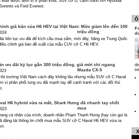
g Max được định vị ở phân khúc SUV cỡ D, cạnh tranh với Hyundai
 Sorento và Ford Everest.
Ô
hỉnh giá bán của H6 HEV tại Việt Nam: Mức giảm lên đến 100
Fr
triệu đồng
2024
d
dài liên tục ưu đãi để kích cầu mua sắm, mới đây, hãng xe Trung Quốc
 điều chỉnh giá bán đề xuất của mẫu CUV cỡ C H6 HEV.
n ưu đãi kỷ lục gần 300 triệu đồng, giá mới chỉ ngang
do
Mazda CX-5
tr
2023
 thị trường Việt Nam cách đây không lâu nhưng mẫu SUV cỡ C Haval
 vị phân phối tung ưu đãi mạnh tay để cạnh tranh với các đối thủ
c.
val H6 hybrid vừa ra mắt, Shark Hưng đã nhanh tay chốt
mua
2023
 trang cá nhân của mình, doanh nhân Phạm Thanh Hưng (hay còn gọi là
ã đăng tải thông tin chốt mua mẫu SUV cỡ C Haval H6 HEV vừa ra
Nam.
X