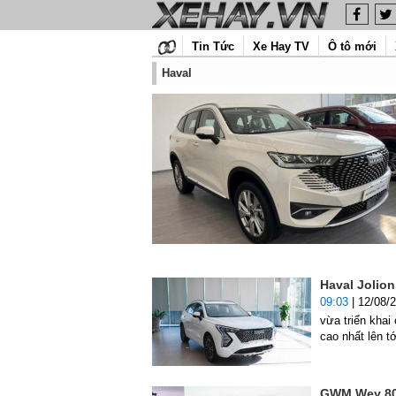
Tin Tức
Xe Hay TV
Ô tô mới
Haval
Haval Jolion
09:03
| 12/08/
vừa triển kha
cao nhất lên tớ
GWM Wey 80 c