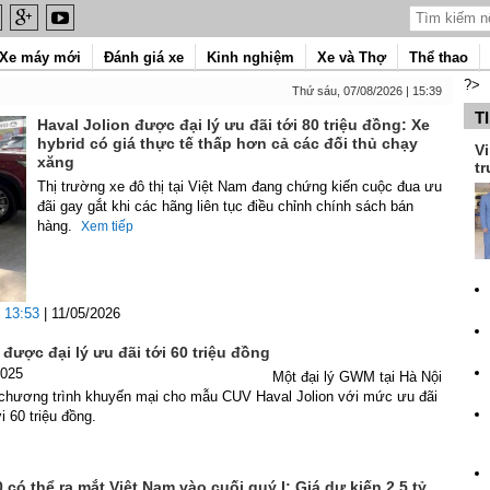
Xe máy mới
Đánh giá xe
Kinh nghiệm
Xe và Thợ
Thể thao
?>
Thứ sáu, 07/08/2026 | 15:39
T
Haval Jolion được đại lý ưu đãi tới 80 triệu đồng: Xe
hybrid có giá thực tế thấp hơn cả các đối thủ chạy
Vi
xăng
tr
Thị trường xe đô thị tại Việt Nam đang chứng kiến cuộc đua ưu
đãi gay gắt khi các hãng liên tục điều chỉnh chính sách bán
hàng.
Xem tiếp
13:53
| 11/05/2026
 được đại lý ưu đãi tới 60 triệu đồng
2025
Một đại lý GWM tại Hà Nội
i chương trình khuyến mại cho mẫu CUV Haval Jolion với mức ưu đãi
i 60 triệu đồng.
ó thể ra mắt Việt Nam vào cuối quý I: Giá dự kiến 2,5 tỷ