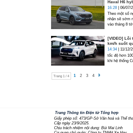
Haval H6 hyb
16:28
| 06/07/
Theo một số n
nhận sẽ sớm m
vào tháng 8 tớ
[VIDEO] Lỗi 
km/h suốt 
14:34
| 11/12/
tốc độ hơn 10
khi hệ thống Cr
1
2
3
4
Trang 1 / 4
Trang Thông tin Điện tử Tổng hợp
Giấy phép số: 473/GP-Sở Văn hoá và Thể th
Cấp ngày 23/9/2025.
Chịu trách nhiệm nội dung: Bùi Mai Linh
Cơ quan chủ quản: Công ty TNHH Xe Hay