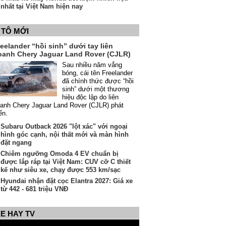
nhất tại Việt Nam hiện nay
 TÔ MỚI
eelander “hồi sinh” dưới tay liên
oanh Chery Jaguar Land Rover (CJLR)
Sau nhiều năm vắng
bóng, cái tên Freelander
đã chính thức được “hồi
sinh” dưới một thương
hiệu độc lập do liên
anh Chery Jaguar Land Rover (CJLR) phát
iển.
Subaru Outback 2026 "lột xác" với ngoại
hình góc cạnh, nội thất mới và màn hình
đặt ngang
Chiêm ngưỡng Omoda 4 EV chuẩn bị
được lắp ráp tại Việt Nam: CUV cỡ C thiết
kế như siêu xe, chạy được 553 km/sạc
Hyundai nhận đặt cọc Elantra 2027: Giá xe
từ 442 - 681 triệu VNĐ
E HAY TV