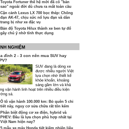
Toyota Fortuner thế hệ mới đã có "bản
sao" ngoài đời dù chưa ra mắt toàn cầu
Cận cảnh Lexus LX 700 bọc thép: Chống
đạn AK-47, chịu sức nổ lựu đạn và dàn
trang bị như xe đặc vụ
Bản độ Toyota Hilux thành xe ben tự đổ
gây chú ý nhờ tính thực dụng
INH NGHIỆM
ia đình 2 - 3 con nên mua SUV hay
PV?
SUV đang là dòng xe
được nhiều người Việt
lựa chọn nhờ thiết kế
khỏe khoắn, khoảng
sáng gầm lớn và khả
ng vận hành linh hoạt trên nhiều điều kiện
ường sá.
Ô tô vận hành 100.000 km: Bỏ quên 5 chi
tiết này, nguy cơ sửa chữa rất tốn kém
Phân biệt động cơ xe điện, hybrid và
PHEV: Đâu là lựa chọn phù hợp nhất tại
Việt Nam hiện nay?
5 mẫu xe máy Honda tiết kiệm nhiên liệu