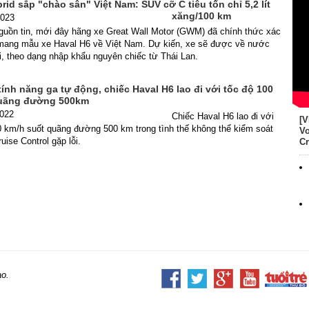
rid sắp "chào sân" Việt Nam: SUV cỡ C tiêu tốn chỉ 5,2 lít
xăng/100 km
2023
guồn tin, mới đây hãng xe Great Wall Motor (GWM) đã chính thức xác
ang mẫu xe Haval H6 về Việt Nam. Dự kiến, xe sẽ được về nước
i, theo dạng nhập khẩu nguyên chiếc từ Thái Lan.
tính năng ga tự động, chiếc Haval H6 lao đi với tốc độ 100
quãng đường 500km
2022
Chiếc Haval H6 lao đi với
[V
0 km/h suốt quãng đường 500 km trong tình thế không thể kiểm soát
Vo
uise Control gặp lỗi.
Cr
ao.