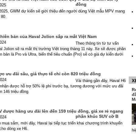
đồng
2025
2025, GWM dự kiến sẽ giới thiệu đến người dùng Việt mẫu MPV mang
80.
 phiên bản của Haval Jolion sắp ra mắt Việt Nam
2024
Theo thông tin từ tư vấn
l Jolion sẽ ra mắt thị trường Việt trong tháng 11 này. Xe sẽ được phân
n bản là Pro và Ultra, biến thể tiêu chuẩn (Pro) sẽ có giá dự kiến dưới
c ưu đãi sâu, giá thực tế chỉ còn 820 triệu đồng
2024
X
Vài tháng gần đây, Haval H6
nhận được hỗ trợ 50% lệ phí trước bạ, tương đương với mức ưu đãi
R
n 146 triệu đồng.
đ
M
 được hãng ưu đãi lên đến 159 triệu đồng, giá xe rẻ ngang
phân khúc SUV cỡ B
2024
mua sắm, mới đây, Haval lại tiếp tục triển khai chương trình khuyến
cho dòng xe H6.
hi