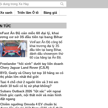
Tìm
kiếm
Xe xanh
Triển lãm Ô tô
Bảng giá
nội
dung
IN TỨC
nFast Ấn Độ cán mốc 60 đại lý, khai
ương cơ sở 3S đầu tiên tại bang Bihar
VinFast Ấn Độ công bố
khai trương đại lý 3S
đầu tiên tại bang Bihar,
đánh dấu showroom thứ
60 của hãng tại Ấn Độ.
Freelander “hồi sinh” dưới tay liên doanh
Chery Jaguar Land Rover (CJLR)
BYD, Geely và Chery lọt top 10 hãng xe có
thị phần lớn nhất thế giới
Taxi 4 chỗ chở 2 người lớn và 3 trẻ em
dưới 10 tuổi có bị xử phạt không?
Subaru Outback 2026 "lột xác" với ngoại
hình góc cạnh, nội thất mới và màn hình
đặt ngang
Chiêm ngưỡng Omoda 4 EV chuẩn bị