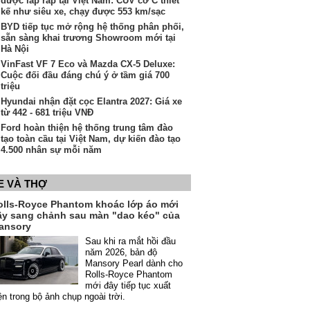
được lắp ráp tại Việt Nam: CUV cỡ C thiết
kế như siêu xe, chạy được 553 km/sạc
BYD tiếp tục mở rộng hệ thống phân phối,
sẵn sàng khai trương Showroom mới tại
Hà Nội
VinFast VF 7 Eco và Mazda CX-5 Deluxe:
Cuộc đối đầu đáng chú ý ở tầm giá 700
triệu
Hyundai nhận đặt cọc Elantra 2027: Giá xe
từ 442 - 681 triệu VNĐ
Ford hoàn thiện hệ thống trung tâm đào
tạo toàn cầu tại Việt Nam, dự kiến đào tạo
4.500 nhân sự mỗi năm
E VÀ THỢ
olls-Royce Phantom khoác lớp áo mới
ầy sang chảnh sau màn "dao kéo" của
ansory
Sau khi ra mắt hồi đầu
năm 2026, bản độ
Mansory Pearl dành cho
Rolls-Royce Phantom
mới đây tiếp tục xuất
ện trong bộ ảnh chụp ngoài trời.