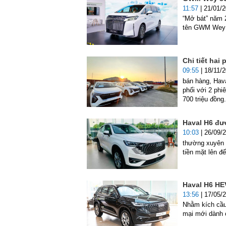
11:57
| 21/01/
“Mở bát” năm 
tên GWM Wey 
Chi tiết hai
09:55
| 18/11/
bán hàng, Hava
phối với 2 phiê
700 triệu đồng.
Haval H6 đượ
10:03
| 26/09/
thường xuyên 
tiền mặt lên đế
Haval H6 HEV
13:56
| 17/05/
Nhằm kích cầu 
mại mới dành 