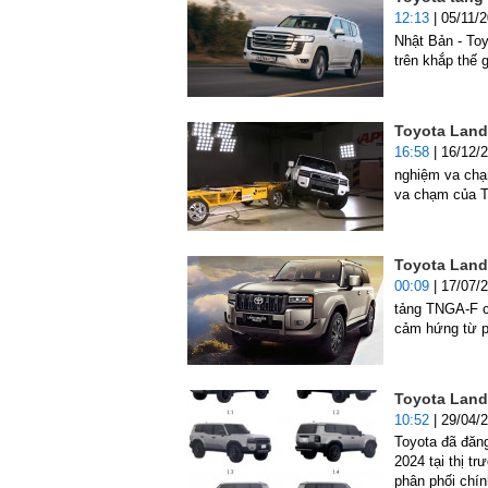
12:13
| 05/11/
Nhật Bản - Toy
trên khắp thế g
Toyota Land
16:58
| 16/12/
nghiệm va chạ
va chạm của T
Toyota Land
00:09
| 17/07/
tảng TNGA-F c
cảm hứng từ p
Toyota Land
10:52
| 29/04/
Toyota đã đăn
2024 tại thị 
phân phối chín