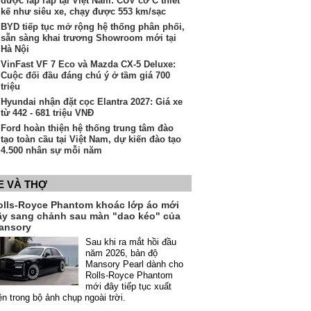
được lắp ráp tại Việt Nam: CUV cỡ C thiết
kế như siêu xe, chạy được 553 km/sạc
BYD tiếp tục mở rộng hệ thống phân phối,
sẵn sàng khai trương Showroom mới tại
Hà Nội
VinFast VF 7 Eco và Mazda CX-5 Deluxe:
Cuộc đối đầu đáng chú ý ở tầm giá 700
triệu
Hyundai nhận đặt cọc Elantra 2027: Giá xe
từ 442 - 681 triệu VNĐ
Ford hoàn thiện hệ thống trung tâm đào
tạo toàn cầu tại Việt Nam, dự kiến đào tạo
4.500 nhân sự mỗi năm
E VÀ THỢ
olls-Royce Phantom khoác lớp áo mới
ầy sang chảnh sau màn "dao kéo" của
ansory
Sau khi ra mắt hồi đầu
năm 2026, bản độ
Mansory Pearl dành cho
Rolls-Royce Phantom
mới đây tiếp tục xuất
ện trong bộ ảnh chụp ngoài trời.