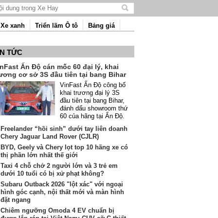
Tìm
kiếm
Xe xanh
Triển lãm Ô tô
Bảng giá
nội
dung
IN TỨC
nFast Ấn Độ cán mốc 60 đại lý, khai
ương cơ sở 3S đầu tiên tại bang Bihar
VinFast Ấn Độ công bố
khai trương đại lý 3S
đầu tiên tại bang Bihar,
đánh dấu showroom thứ
60 của hãng tại Ấn Độ.
Freelander “hồi sinh” dưới tay liên doanh
Chery Jaguar Land Rover (CJLR)
BYD, Geely và Chery lọt top 10 hãng xe có
thị phần lớn nhất thế giới
Taxi 4 chỗ chở 2 người lớn và 3 trẻ em
dưới 10 tuổi có bị xử phạt không?
Subaru Outback 2026 "lột xác" với ngoại
hình góc cạnh, nội thất mới và màn hình
đặt ngang
Chiêm ngưỡng Omoda 4 EV chuẩn bị