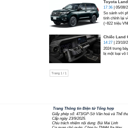
Toyota Land 
17:36
| 05/08/
So sánh với p
tinh chỉnh lại
(~822 triệu VN
Chiếc Land 
14:27
| 23/10/
2024 trưng bày
bị một loại vô
Trang 1 / 1
Trang Thông tin Điện tử Tổng hợp
Giấy phép số: 473/GP-Sở Văn hoá và Thể th
Cấp ngày 23/9/2025.
Chịu trách nhiệm nội dung: Bùi Mai Linh
Cơ quan chủ quản: Công ty TNHH Xe Hay