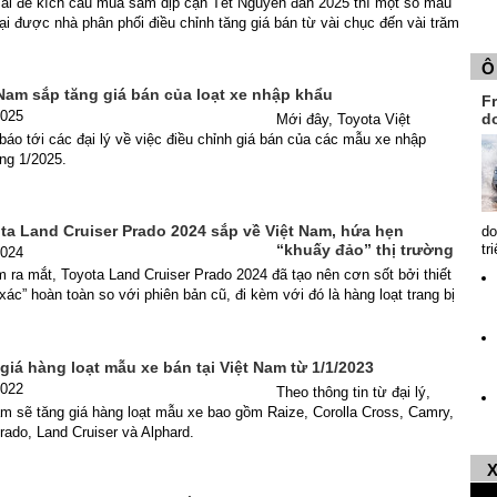
mãi để kích cầu mua sắm dịp cận Tết Nguyên đán 2025 thì một số mẫu
ại được nhà phân phối điều chỉnh tăng giá bán từ vài chục đến vài trăm
Ô
Nam sắp tăng giá bán của loạt xe nhập khẩu
Fr
2025
d
Mới đây, Toyota Việt
áo tới các đại lý về việc điều chỉnh giá bán của các mẫu xe nhập
áng 1/2025.
ota Land Cruiser Prado 2024 sắp về Việt Nam, hứa hẹn
do
“khuấy đảo” thị trường
tr
2024
m ra mắt, Toyota Land Cruiser Prado 2024 đã tạo nên cơn sốt bởi thiết
 xác” hoàn toàn so với phiên bản cũ, đi kèm với đó là hàng loạt trang bị
giá hàng loạt mẫu xe bán tại Việt Nam từ 1/1/2023
2022
Theo thông tin từ đại lý,
m sẽ tăng giá hàng loạt mẫu xe bao gồm Raize, Corolla Cross, Camry,
rado, Land Cruiser và Alphard.
X