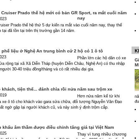
Cruiser Prado thế hệ mới có bản GR Sport, ra mắt cuối năm
nay
2023
uiser Prado thế hệ thứ 5 dự kiến ra mắt vào cuối năm nay, thay thế
 tại đã tồn tại trên thị trường gần 14 năm.
K
phế liệu ở Nghệ An trung bình cứ 2 hộ có 1 ô tô
2023
Phần lớn các hộ dân có xe
G
ửa rộng tại xã Xã Diễn Tháp (huyện Diễn Châu, Nghệ An) có thu nhập
M
người 30-40 triệu đồng/tháng và có rất nhiều đại gia.
 khách, tiện thể... đánh chìa rồi nửa năm sau trộm xe
2019
Hơn nửa năm kể từ khi
nă
đ
a xe ô tô cho khách vào gara sửa chữa, đối tượng Nguyễn Văn Đạo
ất ngờ gặp lại người khách cũ, và nảy sinh ý định trộm cắp.
p khẩu âm thầm được điều chỉnh tăng giá tại Việt Nam
2025
Thay vì tung nhiều chương