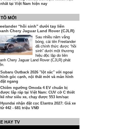
nhất tại Việt Nam hiện nay
 TÔ MỚI
eelander “hồi sinh” dưới tay liên
oanh Chery Jaguar Land Rover (CJLR)
Sau nhiều năm vắng
bóng, cái tên Freelander
đã chính thức được “hồi
sinh” dưới một thương
hiệu độc lập do liên
anh Chery Jaguar Land Rover (CJLR) phát
iển.
Subaru Outback 2026 "lột xác" với ngoại
hình góc cạnh, nội thất mới và màn hình
đặt ngang
Chiêm ngưỡng Omoda 4 EV chuẩn bị
được lắp ráp tại Việt Nam: CUV cỡ C thiết
kế như siêu xe, chạy được 553 km/sạc
Hyundai nhận đặt cọc Elantra 2027: Giá xe
từ 442 - 681 triệu VNĐ
E HAY TV