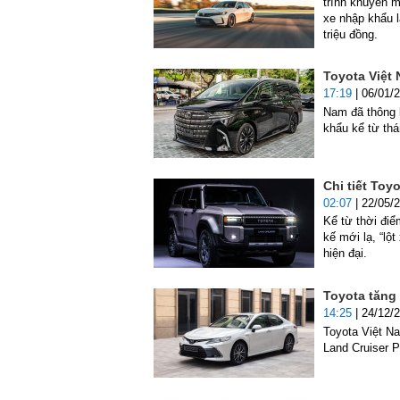
trình khuyến 
xe nhập khẩu l
triệu đồng.
Toyota Việt 
17:19
| 06/01/
Nam đã thông b
khẩu kể từ th
Chi tiết Toy
02:07
| 22/05/
Kể từ thời điể
kế mới lạ, “lột
hiện đại.
Toyota tăng 
14:25
| 24/12/
Toyota Việt Na
Land Cruiser P