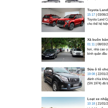
Toyota Land 
15:17
| 03/06/
Toyota Land Cr
cho thế hệ hiện
Xã buôn bán 
01:11
| 08/03/
hơi, nhà cao c
bình quân đầu 
Sửa ô tô cho
19:08
| 22/01/
đánh chìa khó
(SN 1974) đã b
Loạt xe nhậ
10:18
| 21/01/