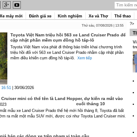
Xe máy mới
Đánh giá xe
Kinh nghiệm
Xe và Thợ
Thể thao
?>
Thứ sáu, 07/08/2026 | 13:55
T
Toyota Việt Nam triệu hồi 563 xe Land Cruiser Prado để
cập nhật phần mềm cụm đồng hồ táp-lô
Vi
tr
Toyota Việt Nam vừa phát đi thông báo triển khai chương trình
triệu hồi đối với 563 xe Land Cruiser Prado nhằm cập nhật phần
mềm điều khiển cụm đồng hồ táp-lô.
Xem tiếp
16:51
| 30/06/2026
Cruiser mini có thể tên là Land Hopper, dự kiến ra mắt vào
cuối tháng 10
2023
 mắt mẫu xe Land Cruiser Prado thế hệ mới hồi tháng 8, Toyota đã bất
sớm ra mắt một mẫu SUV mới, được coi như Toyota Land Cruiser mini.
giá bán các dòng xe trên phạm vi toàn cầu