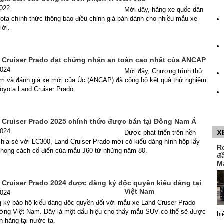
2022
Mới đây, hãng xe quốc dân
ota chính thức thông báo điều chỉnh giá bán dành cho nhiều mẫu xe
iới.
 Cruiser Prado đạt chứng nhận an toàn cao nhất của ANCAP
2024
Mới đây, Chương trình thử
m và đánh giá xe mới của Úc (ANCAP) đã công bố kết quả thử nghiệm
oyota Land Cruiser Prado.
 Cruiser Prado 2025 chính thức được bán tại Đông Nam Á
2024
X
Được phát triển trên nền
hia sẻ với LC300, Land Cruiser Prado mới có kiểu dáng hình hộp lấy
R
hong cách cổ điển của mẫu J60 từ những năm 80.
đ
M
 Cruiser Prado 2024 được đăng ký độc quyền kiểu dáng tại
Việt Nam
2024
g ký bảo hộ kiểu dáng độc quyền đối với mẫu xe Land Cruser Prado
trường Việt Nam. Đây là một dấu hiệu cho thấy mẫu SUV có thể sẽ được
hi
h hãng tại nước ta.