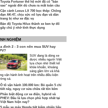
Toyota Fortuner thế hệ mới đã có "bản
sao" ngoài đời dù chưa ra mắt toàn cầu
Cận cảnh Lexus LX 700 bọc thép: Chống
đạn AK-47, chịu sức nổ lựu đạn và dàn
trang bị như xe đặc vụ
Bản độ Toyota Hilux thành xe ben tự đổ
gây chú ý nhờ tính thực dụng
INH NGHIỆM
ia đình 2 - 3 con nên mua SUV hay
PV?
SUV đang là dòng xe
được nhiều người Việt
lựa chọn nhờ thiết kế
khỏe khoắn, khoảng
sáng gầm lớn và khả
ng vận hành linh hoạt trên nhiều điều kiện
ường sá.
Ô tô vận hành 100.000 km: Bỏ quên 5 chi
tiết này, nguy cơ sửa chữa rất tốn kém
Phân biệt động cơ xe điện, hybrid và
PHEV: Đâu là lựa chọn phù hợp nhất tại
Việt Nam hiện nay?
5 mẫu xe máy Honda tiết kiệm nhiên liệu