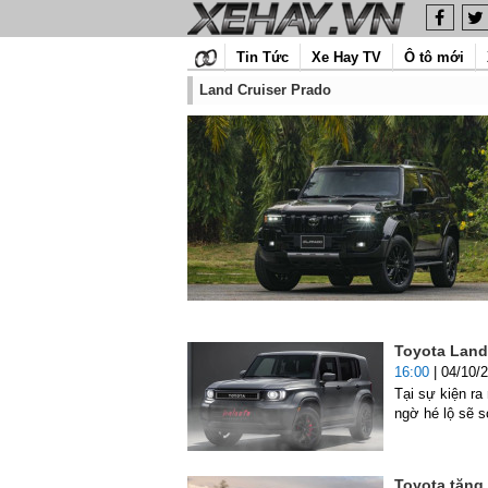
Tin Tức
Xe Hay TV
Ô tô mới
Land Cruiser Prado
Toyota Land 
16:00
| 04/10/
Tại sự kiện ra
ngờ hé lộ sẽ 
Toyota tăng 