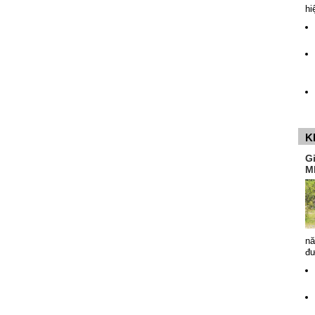
hi
K
G
M
nă
đ