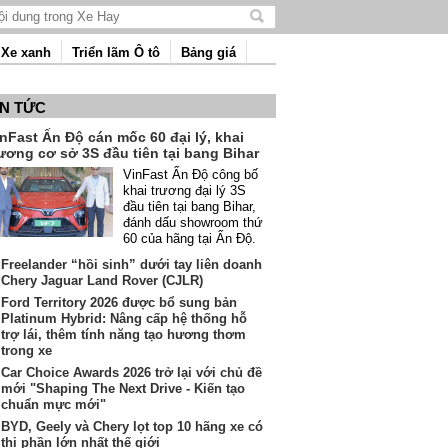
Tìm
kiếm
Xe xanh
Triển lãm Ô tô
Bảng giá
nội
dung
IN TỨC
nFast Ấn Độ cán mốc 60 đại lý, khai
ương cơ sở 3S đầu tiên tại bang Bihar
VinFast Ấn Độ công bố
khai trương đại lý 3S
đầu tiên tại bang Bihar,
đánh dấu showroom thứ
60 của hãng tại Ấn Độ.
Freelander “hồi sinh” dưới tay liên doanh
Chery Jaguar Land Rover (CJLR)
Ford Territory 2026 được bổ sung bản
Platinum Hybrid: Nâng cấp hệ thống hỗ
trợ lái, thêm tính năng tạo hương thơm
trong xe
Car Choice Awards 2026 trở lại với chủ đề
mới "Shaping The Next Drive - Kiến tạo
chuẩn mực mới"
BYD, Geely và Chery lọt top 10 hãng xe có
thị phần lớn nhất thế giới