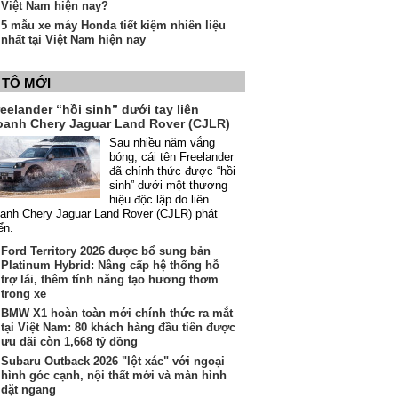
Việt Nam hiện nay?
5 mẫu xe máy Honda tiết kiệm nhiên liệu
nhất tại Việt Nam hiện nay
 TÔ MỚI
eelander “hồi sinh” dưới tay liên
oanh Chery Jaguar Land Rover (CJLR)
Sau nhiều năm vắng
bóng, cái tên Freelander
đã chính thức được “hồi
sinh” dưới một thương
hiệu độc lập do liên
anh Chery Jaguar Land Rover (CJLR) phát
iển.
Ford Territory 2026 được bổ sung bản
Platinum Hybrid: Nâng cấp hệ thống hỗ
trợ lái, thêm tính năng tạo hương thơm
trong xe
BMW X1 hoàn toàn mới chính thức ra mắt
tại Việt Nam: 80 khách hàng đầu tiên được
ưu đãi còn 1,668 tỷ đồng
Subaru Outback 2026 "lột xác" với ngoại
hình góc cạnh, nội thất mới và màn hình
đặt ngang