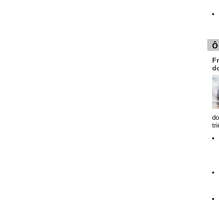
Ô
Fr
d
do
tr