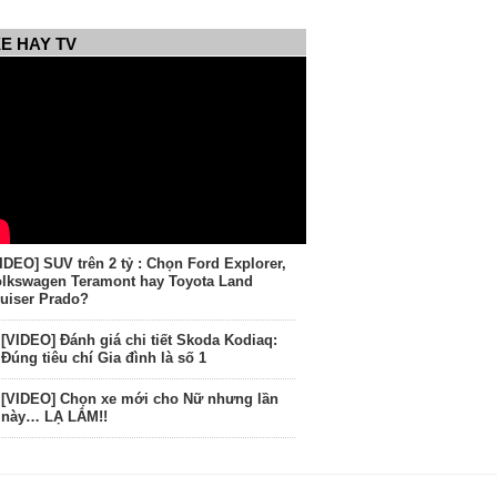
E HAY TV
IDEO] SUV trên 2 tỷ : Chọn Ford Explorer,
lkswagen Teramont hay Toyota Land
uiser Prado?
[VIDEO] Đánh giá chi tiết Skoda Kodiaq:
Đúng tiêu chí Gia đình là số 1
[VIDEO] Chọn xe mới cho Nữ nhưng lần
này… LẠ LẮM!!