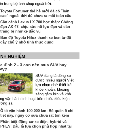
ện trong bộ ảnh chụp ngoài trời.
Toyota Fortuner thế hệ mới đã có "bản
sao" ngoài đời dù chưa ra mắt toàn cầu
Cận cảnh Lexus LX 700 bọc thép: Chống
đạn AK-47, chịu sức nổ lựu đạn và dàn
trang bị như xe đặc vụ
Bản độ Toyota Hilux thành xe ben tự đổ
gây chú ý nhờ tính thực dụng
INH NGHIỆM
ia đình 2 - 3 con nên mua SUV hay
PV?
SUV đang là dòng xe
được nhiều người Việt
lựa chọn nhờ thiết kế
khỏe khoắn, khoảng
sáng gầm lớn và khả
ng vận hành linh hoạt trên nhiều điều kiện
ường sá.
Ô tô vận hành 100.000 km: Bỏ quên 5 chi
tiết này, nguy cơ sửa chữa rất tốn kém
Phân biệt động cơ xe điện, hybrid và
PHEV: Đâu là lựa chọn phù hợp nhất tại