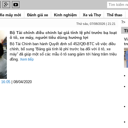
Xe máy mới
Đánh giá xe
Kinh nghiệm
Xe và Thợ
Thể thao
?>
Thứ sáu, 07/08/2026 | 21:21
T
Bộ Tài chính điều chỉnh lại giá tính lệ phí trước bạ loạt
ô tô, xe máy, người tiêu dùng hưởng lợi
Vi
tr
Bộ Tài Chính ban hành Quyết định số 452/QĐ-BTC về việc điều
chỉnh, bổ sung “Bảng giá tính lệ phí trước bạ đối với ô tô, xe
máy” đã giúp một số các mẫu ô tô sang giảm tới hàng trăm triệu
đồng.
Xem tiếp
16:05
| 08/04/2020