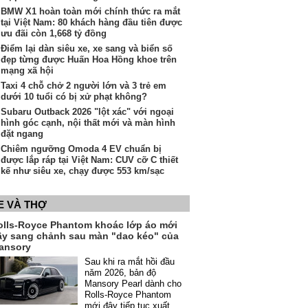
BMW X1 hoàn toàn mới chính thức ra mắt
tại Việt Nam: 80 khách hàng đầu tiên được
ưu đãi còn 1,668 tỷ đồng
Điểm lại dàn siêu xe, xe sang và biển số
đẹp từng được Huấn Hoa Hồng khoe trên
mạng xã hội
Taxi 4 chỗ chở 2 người lớn và 3 trẻ em
dưới 10 tuổi có bị xử phạt không?
Subaru Outback 2026 "lột xác" với ngoại
hình góc cạnh, nội thất mới và màn hình
đặt ngang
Chiêm ngưỡng Omoda 4 EV chuẩn bị
được lắp ráp tại Việt Nam: CUV cỡ C thiết
kế như siêu xe, chạy được 553 km/sạc
E VÀ THỢ
olls-Royce Phantom khoác lớp áo mới
ầy sang chảnh sau màn "dao kéo" của
ansory
Sau khi ra mắt hồi đầu
năm 2026, bản độ
Mansory Pearl dành cho
Rolls-Royce Phantom
mới đây tiếp tục xuất