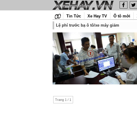
Tin Tức
Xe Hay TV
Ô tô mới
Lệ phí trước bạ ô tô/xe máy giảm
Trang 1 / 1