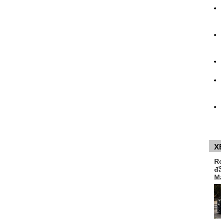
X
R
đ
M