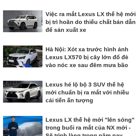
Việc ra mắt Lexus LX thế hệ mới
bị trì hoãn do thiếu chất bán dẫn
để sản xuất xe
Hà Nội: Xót xa trước hình ảnh
Lexus LX570 bị cây lớn đổ đè
vào nóc xe sau đêm mưa bão
Lexus hé lộ bộ 3 SUV thế hệ
mới chuẩn bị ra mắt với nhiều
cải tiến ấn tượng
Lexus LX thế hệ mới "lên sóng"
trong buổi ra mắt của NX mới -
Sẽ trình làng trong năm nay