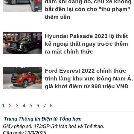
đâm khi đang đỗ, chủ xe không
bắt đền lại còn cho "thủ phạm"
thêm tiền
Hyundai Palisade 2023 lộ thiết
kế ngoại thất ngay trước thềm
ra mắt chính thức
Ford Everest 2022 chính thức
trình làng khu vực Đông Nam Á,
giá khởi điểm từ 998 triệu VNĐ
1
2
3
4
5
6
7
Trang Thông tin Điện tử Tổng hợp
Giấy phép số: 473/GP-Sở Văn hoá và Thể thao.
Cấp ngày 23/9/2025.