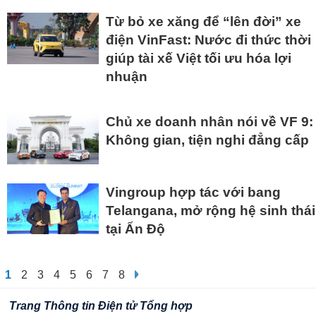
Từ bỏ xe xăng để “lên đời” xe
điện VinFast: Nước đi thức thời
giúp tài xế Việt tối ưu hóa lợi
nhuận
Chủ xe doanh nhân nói về VF 9:
Không gian, tiện nghi đẳng cấp
Vingroup hợp tác với bang
Telangana, mở rộng hệ sinh thái
tại Ấn Độ
1
2
3
4
5
6
7
8
Trang Thông tin Điện tử Tổng hợp