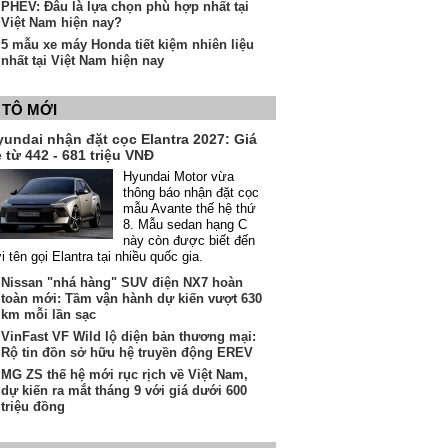
PHEV: Đâu là lựa chọn phù hợp nhất tại
Việt Nam hiện nay?
5 mẫu xe máy Honda tiết kiệm nhiên liệu
nhất tại Việt Nam hiện nay
 TÔ MỚI
yundai nhận đặt cọc Elantra 2027: Giá
 từ 442 - 681 triệu VNĐ
Hyundai Motor vừa
thông báo nhận đặt cọc
mẫu Avante thế hệ thứ
8. Mẫu sedan hạng C
này còn được biết đến
i tên gọi Elantra tại nhiều quốc gia.
Nissan "nhá hàng" SUV điện NX7 hoàn
toàn mới: Tầm vận hành dự kiến vượt 630
km mỗi lần sạc
VinFast VF Wild lộ diện bản thương mại:
Rộ tin đồn sở hữu hệ truyền động EREV
MG ZS thế hệ mới rục rịch về Việt Nam,
dự kiến ra mắt tháng 9 với giá dưới 600
triệu đồng