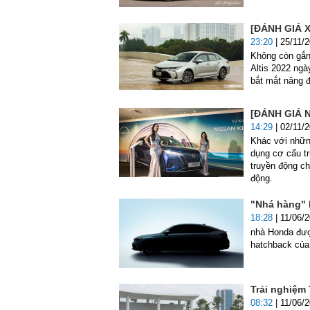
[ĐÁNH GIÁ XE
23:20
| 25/11/
Không còn gắn 
Altis 2022 ngà
bắt mắt năng đ
[ĐÁNH GIÁ N
14:29
| 02/11/
Khác với những
dụng cơ cấu tr
truyền động ch
động.
"Nhá hàng" 
18:28
| 11/06/
nhà Honda được
hatchback của
Trải nghiệm
08:32
| 11/06/