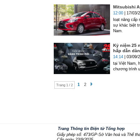
Mitsubishi A
12:00
| 17/03/
loạt nâng cấp 
sự khác biệt t
Nam.
Kỷ niệm 25 n
hấp dẫn dàn
14:14
| 03/09/
tại Việt Nam, 
chương trình ư
1
2
Trang 1 / 2
Trang Thông tin Điện tử Tổng hợp
Giấy phép số: 473/GP-Sở Văn hoá và Thể th
Cấp ngày 23/9/2025.