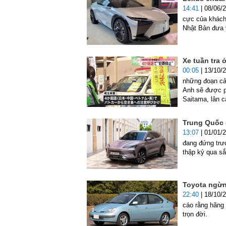
14:41
| 08/06/
cực của khách
Nhật Bản đưa 
Xe tuần tra 
00:05
| 13/10/
những đoạn cản
Anh sẽ được p
Saitama, lân 
Trung Quốc d
13:07
| 01/01/
đang đứng trướ
thập kỷ qua s
Toyota ngừn
22:40
| 18/10/
cáo rằng hãng 
trọn đời.