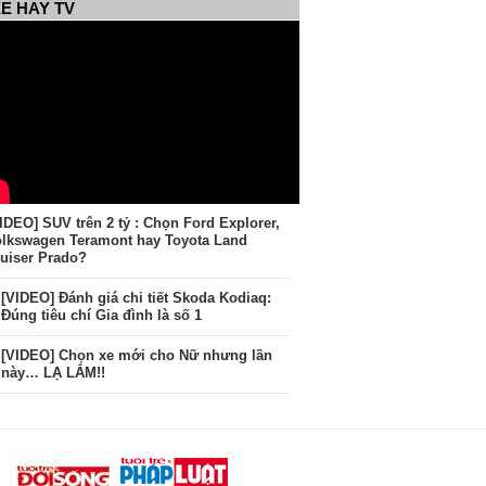
E HAY TV
IDEO] SUV trên 2 tỷ : Chọn Ford Explorer,
lkswagen Teramont hay Toyota Land
uiser Prado?
[VIDEO] Đánh giá chi tiết Skoda Kodiaq:
Đúng tiêu chí Gia đình là số 1
[VIDEO] Chọn xe mới cho Nữ nhưng lần
này… LẠ LẮM!!