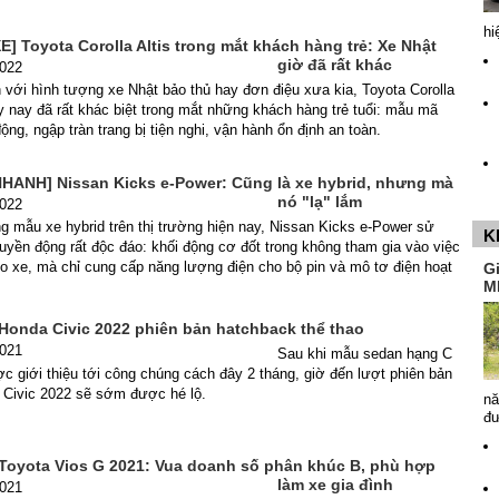
hi
] Toyota Corolla Altis trong mắt khách hàng trẻ: Xe Nhật
giờ đã rất khác
2022
với hình tượng xe Nhật bảo thủ hay đơn điệu xưa kia, Toyota Corolla
y nay đã rất khác biệt trong mắt những khách hàng trẻ tuổi: mẫu mã
ộng, ngập tràn trang bị tiện nghi, vận hành ổn định an toàn.
HANH] Nissan Kicks e-Power: Cũng là xe hybrid, nhưng mà
nó "lạ" lắm
2022
 mẫu xe hybrid trên thị trường hiện nay, Nissan Kicks e-Power sử
K
uyền động rất độc đáo: khối động cơ đốt trong không tham gia vào việc
o xe, mà chỉ cung cấp năng lượng điện cho bộ pin và mô tơ điện hoạt
G
M
Honda Civic 2022 phiên bản hatchback thể thao
2021
Sau khi mẫu sedan hạng C
 giới thiệu tới công chúng cách đây 2 tháng, giờ đến lượt phiên bản
 Civic 2022 sẽ sớm được hé lộ.
nă
đ
 Toyota Vios G 2021: Vua doanh số phân khúc B, phù hợp
làm xe gia đình
2021