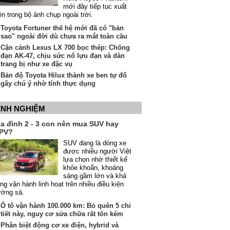
mới đây tiếp tục xuất
ện trong bộ ảnh chụp ngoài trời.
Toyota Fortuner thế hệ mới đã có "bản
sao" ngoài đời dù chưa ra mắt toàn cầu
Cận cảnh Lexus LX 700 bọc thép: Chống
đạn AK-47, chịu sức nổ lựu đạn và dàn
trang bị như xe đặc vụ
Bản độ Toyota Hilux thành xe ben tự đổ
gây chú ý nhờ tính thực dụng
INH NGHIỆM
ia đình 2 - 3 con nên mua SUV hay
PV?
SUV đang là dòng xe
được nhiều người Việt
lựa chọn nhờ thiết kế
khỏe khoắn, khoảng
sáng gầm lớn và khả
ng vận hành linh hoạt trên nhiều điều kiện
ường sá.
Ô tô vận hành 100.000 km: Bỏ quên 5 chi
tiết này, nguy cơ sửa chữa rất tốn kém
Phân biệt động cơ xe điện, hybrid và