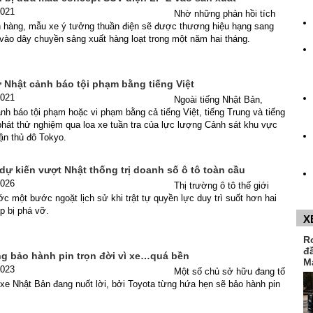
2021
Nhờ những phản hồi tích
 hàng, mẫu xe ý tưởng thuần điện sẽ được thương hiệu hạng sang
vào dây chuyền sảng xuất hàng loạt trong một năm hai tháng.
ở Nhật cảnh báo tội phạm bằng tiếng Việt
2021
Ngoài tiếng Nhật Bản,
h báo tội phạm hoặc vi phạm bằng cả tiếng Việt, tiếng Trung và tiếng
hát thử nghiệm qua loa xe tuần tra của lực lượng Cảnh sát khu vực
cận thủ đô Tokyo.
ự kiến vượt Nhật thống trị doanh số ô tô toàn cầu
2026
Thị trường ô tô thế giới
c một bước ngoặt lịch sử khi trật tự quyền lực duy trì suốt hơn hai
ắp bị phá vỡ.
X
R
đ
g bảo hành pin trọn đời vì xe…quá bền
M
2023
Một số chủ sở hữu đang tố
xe Nhật Bản đang nuốt lời, bởi Toyota từng hứa hẹn sẽ bảo hành pin