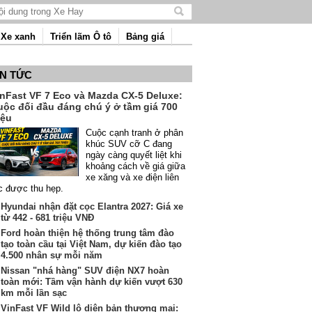
Tìm
kiếm
Xe xanh
Triển lãm Ô tô
Bảng giá
nội
dung
IN TỨC
inFast VF 7 Eco và Mazda CX-5 Deluxe:
uộc đối đầu đáng chú ý ở tầm giá 700
iệu
Cuộc cạnh tranh ở phân
khúc SUV cỡ C đang
ngày càng quyết liệt khi
khoảng cách về giá giữa
xe xăng và xe điện liên
c được thu hẹp.
Hyundai nhận đặt cọc Elantra 2027: Giá xe
từ 442 - 681 triệu VNĐ
Ford hoàn thiện hệ thống trung tâm đào
tạo toàn cầu tại Việt Nam, dự kiến đào tạo
4.500 nhân sự mỗi năm
Nissan "nhá hàng" SUV điện NX7 hoàn
toàn mới: Tầm vận hành dự kiến vượt 630
km mỗi lần sạc
VinFast VF Wild lộ diện bản thương mại: