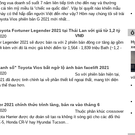
ông vua doanh số suốt 7 năm liên tiếp tính cho đến nay và thường
cái tên mỹ miều là “chiếc xe quốc dân”. Vậy bí quyết nào khiến mẫu
này có thể hấp dẫn người Việt đến như vậy? Hôm nay chúng tôi sẽ trải
yota Vios phiên bản G 2021 mới nhất...
yota Fortuner Legender 2021 tại Thái Lan với giá từ 1,2 tỷ
Ô
VNĐ
2020
H
er Legender 2021 sẽ được bán ra với 2 phiên bản động cơ tăng áp gồm
xe
Đi kèm với đó là mức giá khởi điểm từ 1,564 - 1,839 triệu Bath (~1,2 -
nh số" Toyota Vios bất ngờ lộ ảnh bản facelift 2021
2020
So với phiên bản hiện tại,
vớ
21 đã được tinh chỉnh lại về phần thiết kế ngoại thất, mang tới diện
 thể thao hơn.
er 2021 chính thức trình làng, bán ra vào tháng 6
2020
Thuộc phân khúc crossover
ota Harrier được dự đoán sẽ tạo ra không ít sóng gió cho các đối thủ
5, Honda CR-V hay Hyundai Tucson...