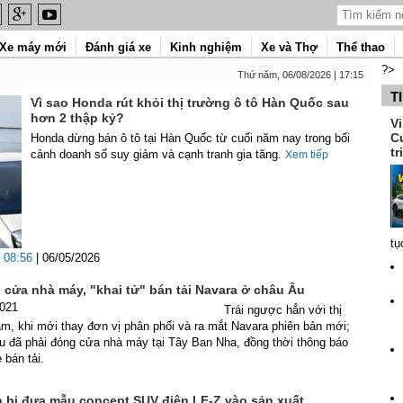
Xe máy mới
Đánh giá xe
Kinh nghiệm
Xe và Thợ
Thể thao
?>
Thứ năm, 06/08/2026 | 17:15
T
Vì sao Honda rút khỏi thị trường ô tô Hàn Quốc sau
hơn 2 thập kỷ?
V
C
Honda dừng bán ô tô tại Hàn Quốc từ cuối năm nay trong bối
tr
cảnh doanh số suy giảm và cạnh tranh gia tăng.
Xem tiếp
tụ
08:56
| 06/05/2026
 cửa nhà máy, "khai tử" bán tải Navara ở châu Âu
2021
Trái ngược hẳn với thị
m, khi mới thay đơn vị phân phối và ra mắt Navara phiên bản mới;
u đã phải đóng cửa nhà máy tại Tây Ban Nha, đồng thời thông báo
 bán tải.
 bị đưa mẫu concept SUV điện LF-Z vào sản xuất