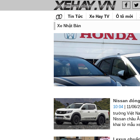
Tin Tức
Xe Hay TV
Ô tô mới
Xe Nhật Bản
Nissan đóng
10:04
| 11/06/
trường Việt Na
Nissan châu Â
khai tử mẫu xe
Lexus chuẩn