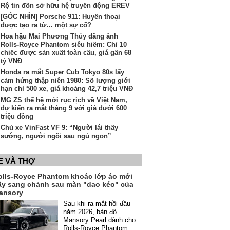
Rộ tin đồn sở hữu hệ truyền động EREV
[GÓC NHÌN] Porsche 911: Huyền thoại
được tạo ra từ… một sự cố?
Hoa hậu Mai Phương Thúy đăng ảnh
Rolls-Royce Phantom siêu hiếm: Chỉ 10
chiếc được sản xuất toàn cầu, giá gần 68
tỷ VNĐ
Honda ra mắt Super Cub Tokyo 80s lấy
cảm hứng thập niên 1980: Số lượng giới
hạn chỉ 500 xe, giá khoảng 42,7 triệu VNĐ
MG ZS thế hệ mới rục rịch về Việt Nam,
dự kiến ra mắt tháng 9 với giá dưới 600
triệu đồng
Chủ xe VinFast VF 9: “Người lái thấy
sướng, người ngồi sau ngủ ngon”
E VÀ THỢ
olls-Royce Phantom khoác lớp áo mới
ầy sang chảnh sau màn "dao kéo" của
ansory
Sau khi ra mắt hồi đầu
năm 2026, bản độ
Mansory Pearl dành cho
Rolls-Royce Phantom