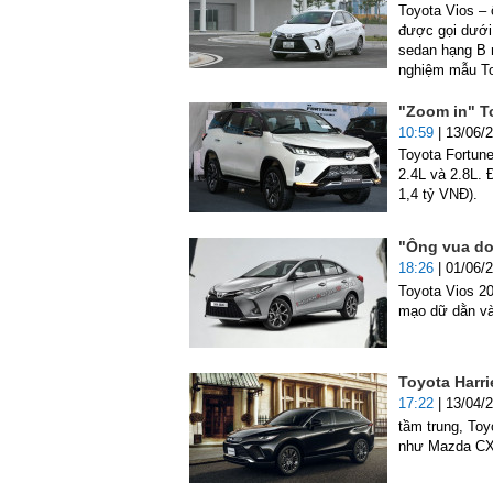
Toyota Vios – 
được gọi dưới 
sedan hạng B 
nghiệm mẫu To
"Zoom in" To
10:59
| 13/06/
Toyota Fortun
2.4L và 2.8L. 
1,4 tỷ VNĐ).
"Ông vua doa
18:26
| 01/06/
Toyota Vios 20
mạo dữ dằn và
Toyota Harri
17:22
| 13/04/
tầm trung, Toy
như Mazda CX-