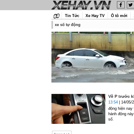
Tin Tức
Xe Hay TV
Ô tô mới
xe số tự động
Về P trước k
13:54
| 14/05/
động hiện nay 
hành động này 
số.