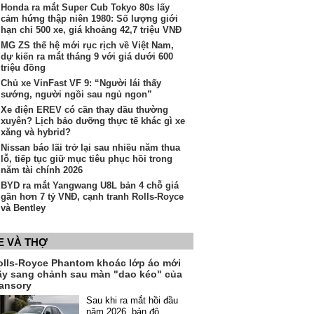
Honda ra mắt Super Cub Tokyo 80s lấy
cảm hứng thập niên 1980: Số lượng giới
hạn chỉ 500 xe, giá khoảng 42,7 triệu VNĐ
MG ZS thế hệ mới rục rịch về Việt Nam,
dự kiến ra mắt tháng 9 với giá dưới 600
triệu đồng
Chủ xe VinFast VF 9: “Người lái thấy
sướng, người ngồi sau ngủ ngon”
Xe điện EREV có cần thay dầu thường
xuyên? Lịch bảo dưỡng thực tế khác gì xe
xăng và hybrid?
Nissan báo lãi trở lại sau nhiều năm thua
lỗ, tiếp tục giữ mục tiêu phục hồi trong
năm tài chính 2026
BYD ra mắt Yangwang U8L bản 4 chỗ giá
gần hơn 7 tỷ VNĐ, cạnh tranh Rolls-Royce
và Bentley
E VÀ THỢ
olls-Royce Phantom khoác lớp áo mới
ầy sang chảnh sau màn "dao kéo" của
ansory
Sau khi ra mắt hồi đầu
năm 2026, bản độ