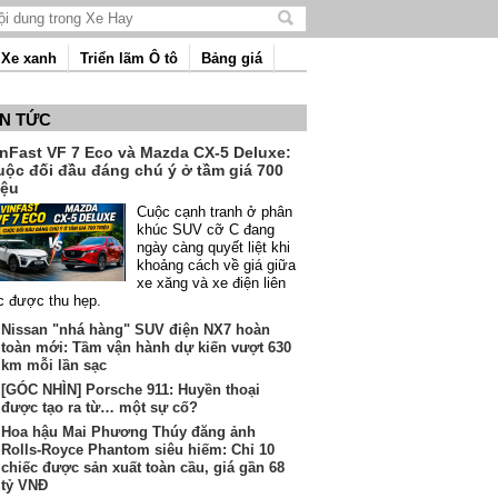
Tìm
kiếm
Xe xanh
Triển lãm Ô tô
Bảng giá
nội
dung
IN TỨC
inFast VF 7 Eco và Mazda CX-5 Deluxe:
uộc đối đầu đáng chú ý ở tầm giá 700
iệu
Cuộc cạnh tranh ở phân
khúc SUV cỡ C đang
ngày càng quyết liệt khi
khoảng cách về giá giữa
xe xăng và xe điện liên
c được thu hẹp.
Nissan "nhá hàng" SUV điện NX7 hoàn
toàn mới: Tầm vận hành dự kiến vượt 630
km mỗi lần sạc
[GÓC NHÌN] Porsche 911: Huyền thoại
được tạo ra từ… một sự cố?
Hoa hậu Mai Phương Thúy đăng ảnh
Rolls-Royce Phantom siêu hiếm: Chỉ 10
chiếc được sản xuất toàn cầu, giá gần 68
tỷ VNĐ