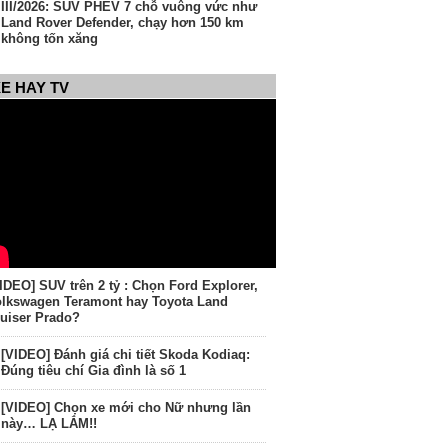
III/2026: SUV PHEV 7 chỗ vuông vức như
Land Rover Defender, chạy hơn 150 km
không tốn xăng
E HAY TV
IDEO] SUV trên 2 tỷ : Chọn Ford Explorer,
lkswagen Teramont hay Toyota Land
uiser Prado?
[VIDEO] Đánh giá chi tiết Skoda Kodiaq:
Đúng tiêu chí Gia đình là số 1
[VIDEO] Chọn xe mới cho Nữ nhưng lần
này… LẠ LẮM!!