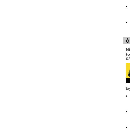
Ô
N
t
6
ta