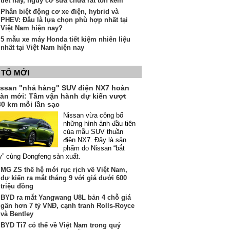
tiết này, nguy cơ sửa chữa rất tốn kém
Phân biệt động cơ xe điện, hybrid và
PHEV: Đâu là lựa chọn phù hợp nhất tại
Việt Nam hiện nay?
5 mẫu xe máy Honda tiết kiệm nhiên liệu
nhất tại Việt Nam hiện nay
 TÔ MỚI
issan "nhá hàng" SUV điện NX7 hoàn
oàn mới: Tầm vận hành dự kiến vượt
30 km mỗi lần sạc
Nissan vừa công bố
những hình ảnh đầu tiên
của mẫu SUV thuần
điện NX7. Đây là sản
phẩm do Nissan “bắt
y” cùng Dongfeng sản xuất.
MG ZS thế hệ mới rục rịch về Việt Nam,
dự kiến ra mắt tháng 9 với giá dưới 600
triệu đồng
BYD ra mắt Yangwang U8L bản 4 chỗ giá
gần hơn 7 tỷ VNĐ, cạnh tranh Rolls-Royce
và Bentley
BYD Ti7 có thể về Việt Nam trong quý