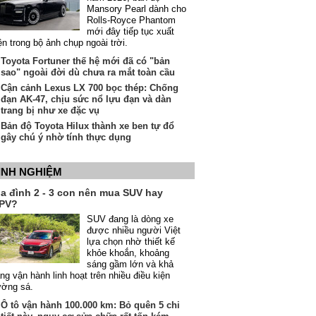
Mansory Pearl dành cho
Rolls-Royce Phantom
mới đây tiếp tục xuất
ện trong bộ ảnh chụp ngoài trời.
Toyota Fortuner thế hệ mới đã có "bản
sao" ngoài đời dù chưa ra mắt toàn cầu
Cận cảnh Lexus LX 700 bọc thép: Chống
đạn AK-47, chịu sức nổ lựu đạn và dàn
trang bị như xe đặc vụ
Bản độ Toyota Hilux thành xe ben tự đổ
gây chú ý nhờ tính thực dụng
INH NGHIỆM
ia đình 2 - 3 con nên mua SUV hay
PV?
SUV đang là dòng xe
được nhiều người Việt
lựa chọn nhờ thiết kế
khỏe khoắn, khoảng
sáng gầm lớn và khả
ng vận hành linh hoạt trên nhiều điều kiện
ường sá.
Ô tô vận hành 100.000 km: Bỏ quên 5 chi