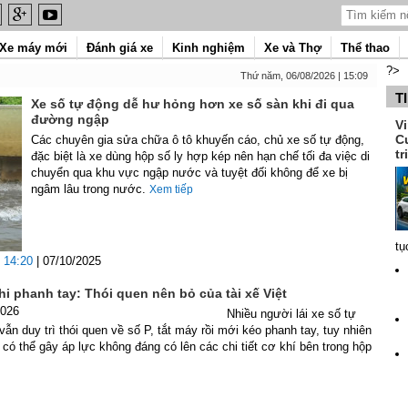
Xe máy mới
Đánh giá xe
Kinh nghiệm
Xe và Thợ
Thể thao
?>
Thứ năm, 06/08/2026 | 15:09
T
Xe số tự động dễ hư hỏng hơn xe số sàn khi đi qua
đường ngập
V
C
Các chuyên gia sửa chữa ô tô khuyến cáo, chủ xe số tự động,
tr
đặc biệt là xe dùng hộp số ly hợp kép nên hạn chế tối đa việc di
chuyển qua khu vực ngập nước và tuyệt đối không để xe bị
ngâm lâu trong nước.
Xem tiếp
tụ
14:20
| 07/10/2025
hi phanh tay: Thói quen nên bỏ của tài xế Việt
2026
Nhiều người lái xe số tự
vẫn duy trì thói quen về số P, tắt máy rồi mới kéo phanh tay, tuy nhiên
có thể gây áp lực không đáng có lên các chi tiết cơ khí bên trong hộp