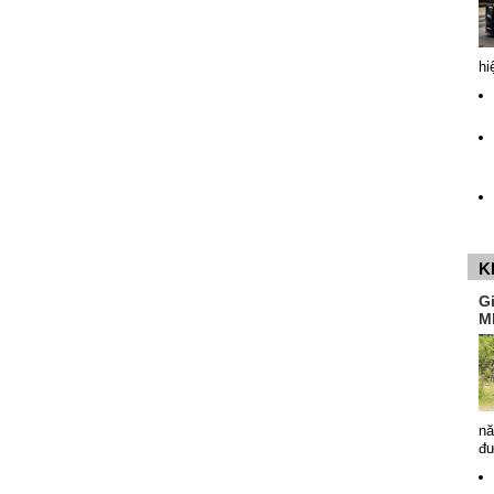
hi
K
G
M
nă
đ