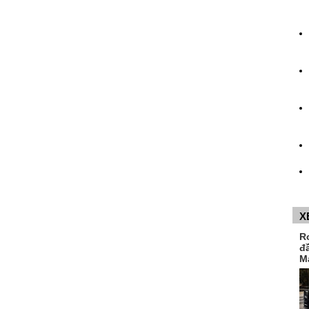
X
R
đ
M