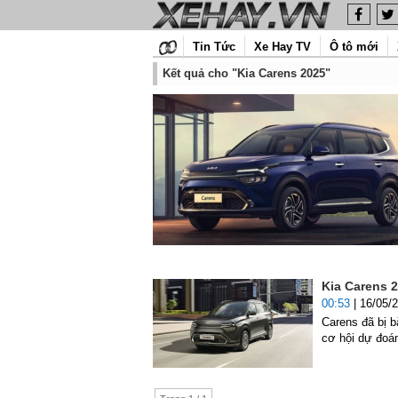
Tin Tức
Xe Hay TV
Ô tô mới
Kết quả cho "Kia Carens 2025"
Kia Carens 2
00:53
| 16/05/
Carens đã bị b
cơ hội dự đoán