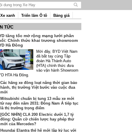
Tìm
kiếm
Xe xanh
Triển lãm Ô tô
Bảng giá
nội
dung
IN TỨC
YD tăng tốc mở rộng mạng lưới phân
hối: Chính thức khai trương showroom
YD Hà Đông
Mới đây, BYD Việt Nam
đã bắt tay cùng Tập
đoàn Hà Thành Auto
(HTA) chính thức đưa
vào vận hành Showroom
YD HTA Hà Đông.
Các hãng xe đồng loạt nâng thời gian bảo
hành, thị trường Việt bước vào cuộc đua
mới
Mitsubishi chuẩn bị tung 13 mẫu xe mới
từ nay đến năm 2031: Đông Nam Á tiếp tục
là thị trường trọng điểm
[GÓC NHÌN] CLA 200 Electric dưới 1,7 tỷ
đồng: Quân cờ chiến lược hay phép thử
mới của Mercedes?
Hyundai Elantra thế hệ mới lập kỷ lục với