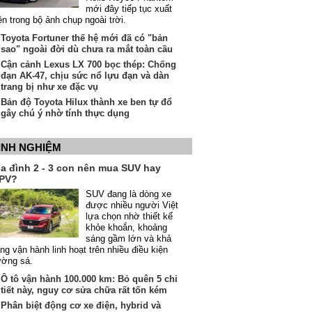
mới đây tiếp tục xuất
ện trong bộ ảnh chụp ngoài trời.
Toyota Fortuner thế hệ mới đã có "bản
sao" ngoài đời dù chưa ra mắt toàn cầu
Cận cảnh Lexus LX 700 bọc thép: Chống
đạn AK-47, chịu sức nổ lựu đạn và dàn
trang bị như xe đặc vụ
Bản độ Toyota Hilux thành xe ben tự đổ
gây chú ý nhờ tính thực dụng
INH NGHIỆM
ia đình 2 - 3 con nên mua SUV hay
PV?
SUV đang là dòng xe
được nhiều người Việt
lựa chọn nhờ thiết kế
khỏe khoắn, khoảng
sáng gầm lớn và khả
ng vận hành linh hoạt trên nhiều điều kiện
ường sá.
Ô tô vận hành 100.000 km: Bỏ quên 5 chi
tiết này, nguy cơ sửa chữa rất tốn kém
Phân biệt động cơ xe điện, hybrid và