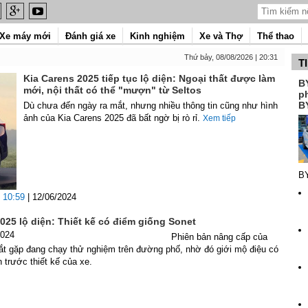
Xe máy mới
Đánh giá xe
Kinh nghiệm
Xe và Thợ
Thể thao
Thứ bảy, 08/08/2026 | 20:31
T
Kia Carens 2025 tiếp tục lộ diện: Ngoại thất được làm
B
mới, nội thất có thể "mượn" từ Seltos
p
B
Dù chưa đến ngày ra mắt, nhưng nhiều thông tin cũng như hình
ảnh của Kia Carens 2025 đã bất ngờ bị rò rỉ.
Xem tiếp
B
10:59
| 12/06/2024
025 lộ diện: Thiết kế có điểm giống Sonet
2024
Phiên bản nâng cấp của
ắt gặp đang chạy thử nghiệm trên đường phố, nhờ đó giới mộ điệu có
 trước thiết kế của xe.