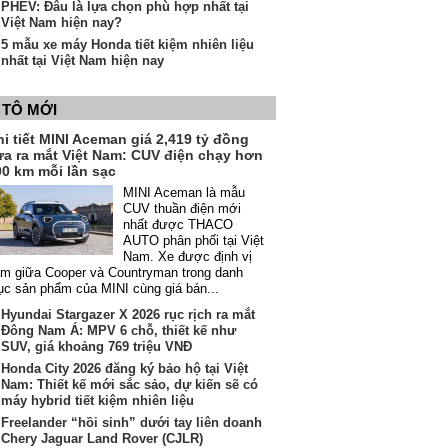
PHEV: Đâu là lựa chọn phù hợp nhất tại
Việt Nam hiện nay?
5 mẫu xe máy Honda tiết kiệm nhiên liệu
nhất tại Việt Nam hiện nay
 TÔ MỚI
i tiết MINI Aceman giá 2,419 tỷ đồng
ừa ra mắt Việt Nam: CUV điện chạy hơn
00 km mỗi lần sạc
MINI Aceman là mẫu
CUV thuần điện mới
nhất được THACO
AUTO phân phối tại Việt
Nam. Xe được định vị
m giữa Cooper và Countryman trong danh
c sản phẩm của MINI cùng giá bán...
Hyundai Stargazer X 2026 rục rịch ra mắt
Đông Nam Á: MPV 6 chỗ, thiết kế như
SUV, giá khoảng 769 triệu VNĐ
Honda City 2026 đăng ký bảo hộ tại Việt
Nam: Thiết kế mới sắc sảo, dự kiến sẽ có
máy hybrid tiết kiệm nhiên liệu
Freelander “hồi sinh” dưới tay liên doanh
Chery Jaguar Land Rover (CJLR)