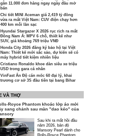
gần 11.000 đơn hàng ngay ngày đầu mở
bán
Chi tiết MINI Aceman giá 2,419 tỷ đồng
vừa ra mắt Việt Nam: CUV điện chạy hơn
400 km mỗi lần sạc
Hyundai Stargazer X 2026 rục rịch ra mắt
Đông Nam Á: MPV 6 chỗ, thiết kế như
SUV, giá khoảng 769 triệu VNĐ
Honda City 2026 đăng ký bảo hộ tại Việt
Nam: Thiết kế mới sắc sảo, dự kiến sẽ có
máy hybrid tiết kiệm nhiên liệu
Cristiano Ronaldo khoe dàn siêu xe triệu
USD trong gara cá nhân
VinFast Ấn Độ cán mốc 60 đại lý, khai
trương cơ sở 3S đầu tiên tại bang Bihar
E VÀ THỢ
olls-Royce Phantom khoác lớp áo mới
ầy sang chảnh sau màn "dao kéo" của
ansory
Sau khi ra mắt hồi đầu
năm 2026, bản độ
Mansory Pearl dành cho
Rolls-Royce Phantom