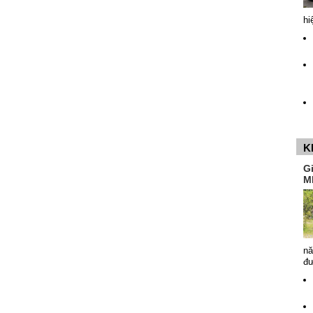
hi
K
G
M
nă
đ