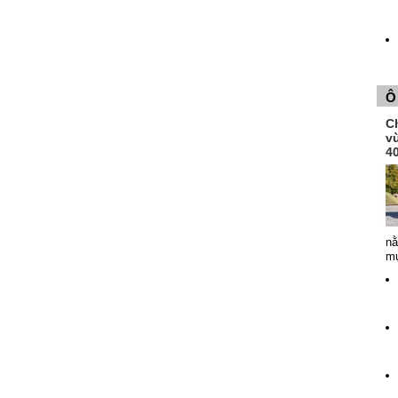
Ô
Ch
v
4
nằ
mụ