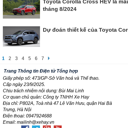
Toyota Corolla Cross HEV là mẫ
tháng 8/2024
Dự đoán thiết kế của Toyota Cor
1
2
3
4
5
6
7
Trang Thông tin Điện tử Tổng hợp
Giấy phép số: 473/GP-Sở Văn hoá và Thể thao.
Cấp ngày 23/9/2025.
Chịu trách nhiệm nội dung: Bùi Mai Linh
Cơ quan chủ quản: Công ty TNHH Xe Hay
Địa chỉ: P802A, Toà nhà 47 Lê Văn Hưu, quận Hai Bà
Trưng, Hà Nội
Điện thoại: 0947924688
Email: mailinh@xehay.vn