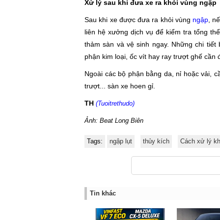
Xử lý sau khi đưa xe ra khỏi vùng ngập
Sau khi xe được đưa ra khỏi vùng
ngập
, n
liên hệ xưởng dịch vụ để kiểm tra tổng t
thảm sàn và vệ sinh ngay. Những chi tiết
phận kim loại, ốc vít hay ray trượt ghế cần
Ngoài các bộ phận bằng da, nỉ hoặc vải, cần
trượt... sàn xe hoen gỉ.
TH
(Tuoitrethudo)
Ảnh: Beat Long Biên
Tags:
ngập lụt
thủy kích
Cách xử lý kh
Tin khác