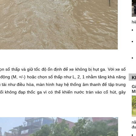
hi
ọn số thấp và giữ tốc độ ổn định để xe không bị hụt ga. Với xe số
 động (M, +/-) hoặc chọn số thấp như L, 2, 1 nhằm tăng khả năng
K
phụ tải như điều hòa, màn hình hay hệ thống âm thanh để tập trung
G
M
ối không đạp thốc ga vì có thể khiến nước tràn vào cổ hút, gây
nă
đ