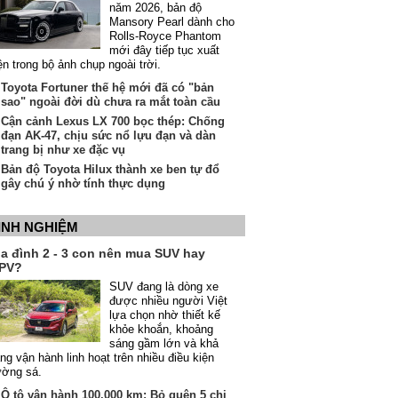
năm 2026, bản độ
Mansory Pearl dành cho
Rolls-Royce Phantom
mới đây tiếp tục xuất
ện trong bộ ảnh chụp ngoài trời.
Toyota Fortuner thế hệ mới đã có "bản
sao" ngoài đời dù chưa ra mắt toàn cầu
Cận cảnh Lexus LX 700 bọc thép: Chống
đạn AK-47, chịu sức nổ lựu đạn và dàn
trang bị như xe đặc vụ
Bản độ Toyota Hilux thành xe ben tự đổ
gây chú ý nhờ tính thực dụng
INH NGHIỆM
ia đình 2 - 3 con nên mua SUV hay
PV?
SUV đang là dòng xe
được nhiều người Việt
lựa chọn nhờ thiết kế
khỏe khoắn, khoảng
sáng gầm lớn và khả
ng vận hành linh hoạt trên nhiều điều kiện
ường sá.
Ô tô vận hành 100.000 km: Bỏ quên 5 chi