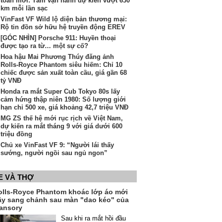
toàn mới: Tầm vận hành dự kiến vượt 630
km mỗi lần sạc
VinFast VF Wild lộ diện bản thương mại:
Rộ tin đồn sở hữu hệ truyền động EREV
[GÓC NHÌN] Porsche 911: Huyền thoại
được tạo ra từ… một sự cố?
Hoa hậu Mai Phương Thúy đăng ảnh
Rolls-Royce Phantom siêu hiếm: Chỉ 10
chiếc được sản xuất toàn cầu, giá gần 68
tỷ VNĐ
Honda ra mắt Super Cub Tokyo 80s lấy
cảm hứng thập niên 1980: Số lượng giới
hạn chỉ 500 xe, giá khoảng 42,7 triệu VNĐ
MG ZS thế hệ mới rục rịch về Việt Nam,
dự kiến ra mắt tháng 9 với giá dưới 600
triệu đồng
Chủ xe VinFast VF 9: “Người lái thấy
sướng, người ngồi sau ngủ ngon”
E VÀ THỢ
olls-Royce Phantom khoác lớp áo mới
ầy sang chảnh sau màn "dao kéo" của
ansory
Sau khi ra mắt hồi đầu