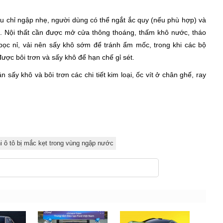
ếu chỉ ngập nhẹ, người dùng có thể ngắt ắc quy (nếu phù hợp) và
hể. Nội thất cần được mở cửa thông thoáng, thấm khô nước, tháo
 bọc nỉ, vải nên sấy khô sớm để tránh ẩm mốc, trong khi các bộ
 được bôi trơn và sấy khô để hạn chế gỉ sét.
 sấy khô và bôi trơn các chi tiết kim loại, ốc vít ở chân ghế, ray
i ô tô bị mắc kẹt trong vùng ngập nước