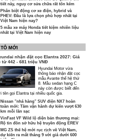
tiết này, nguy cơ sửa chữa rất tốn kém
Phân biệt động cơ xe điện, hybrid và
PHEV: Đâu là lựa chọn phù hợp nhất tại
Việt Nam hiện nay?
5 mẫu xe máy Honda tiết kiệm nhiên liệu
nhất tại Việt Nam hiện nay
 TÔ MỚI
yundai nhận đặt cọc Elantra 2027: Giá
 từ 442 - 681 triệu VNĐ
Hyundai Motor vừa
thông báo nhận đặt cọc
mẫu Avante thế hệ thứ
8. Mẫu sedan hạng C
này còn được biết đến
i tên gọi Elantra tại nhiều quốc gia.
Nissan "nhá hàng" SUV điện NX7 hoàn
toàn mới: Tầm vận hành dự kiến vượt 630
km mỗi lần sạc
VinFast VF Wild lộ diện bản thương mại:
Rộ tin đồn sở hữu hệ truyền động EREV
MG ZS thế hệ mới rục rịch về Việt Nam,
dự kiến ra mắt tháng 9 với giá dưới 600