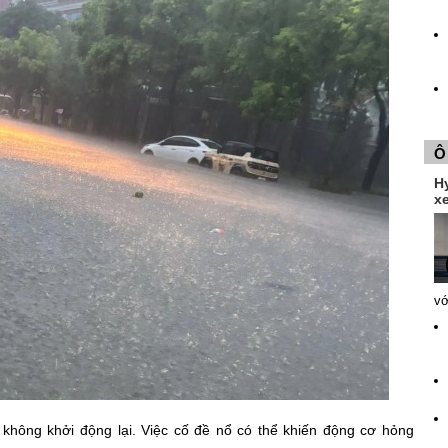
Ô
H
xe
vớ
 không khởi động lại. Việc cố đề nổ có thể khiến động cơ hỏng