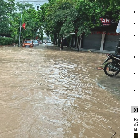
X
R
đ
M