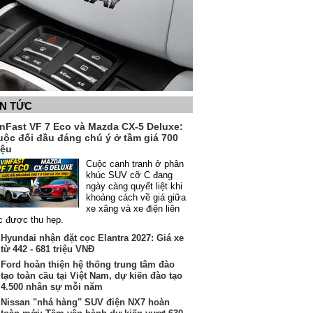
IN TỨC
inFast VF 7 Eco và Mazda CX-5 Deluxe:
uộc đối đầu đáng chú ý ở tầm giá 700
iệu
Cuộc cạnh tranh ở phân
khúc SUV cỡ C đang
ngày càng quyết liệt khi
khoảng cách về giá giữa
xe xăng và xe điện liên
c được thu hẹp.
Hyundai nhận đặt cọc Elantra 2027: Giá xe
từ 442 - 681 triệu VNĐ
Ford hoàn thiện hệ thống trung tâm đào
tạo toàn cầu tại Việt Nam, dự kiến đào tạo
4.500 nhân sự mỗi năm
Nissan "nhá hàng" SUV điện NX7 hoàn