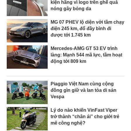
kiện hãng vì logo trên ghế quá
nóng gây bỏng da
MG 07 PHEV lộ diện với tầm chạy
điện 245 km, đổ đầy bình đi
được tới 1.745 km
Mercedes-AMG GT 53 EV trình
làng: Mạnh 544 mã lực, tầm hoạt
động tới 809 km
Piaggio Việt Nam cùng cộng
đồng gìn giữ và lan tỏa di sản
Vespa
Lý do nào khiến VinFast Viper
trở thành “chân ái” cho giới trẻ
mê công nghệ?