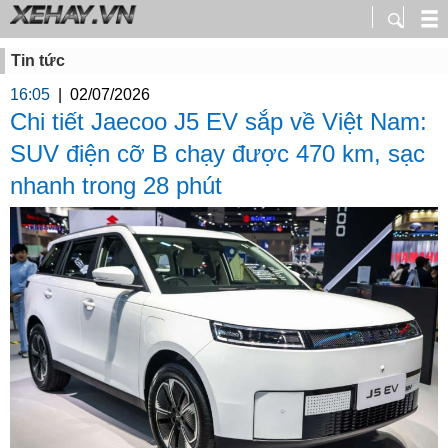
Tin tức
16:05
|
02/07/2026
Chi tiết Jaecoo J5 EV sắp về Việt Nam:
SUV điện cỡ B chạy được 470 km, sạc
nhanh trong 28 phút