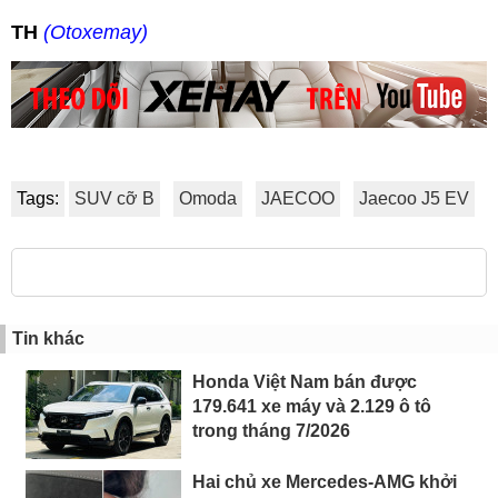
TH
(Otoxemay)
Tags:
SUV cỡ B
Omoda
JAECOO
Jaecoo J5 EV
Tin khác
Honda Việt Nam bán được
179.641 xe máy và 2.129 ô tô
trong tháng 7/2026
Hai chủ xe Mercedes-AMG khởi