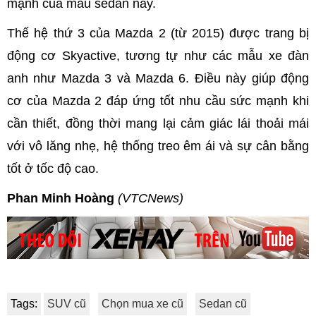
mạnh của mẫu sedan này.
Thế hệ thứ 3 của Mazda 2 (từ 2015) được trang bị
động cơ Skyactive, tương tự như các mẫu xe đàn
anh như Mazda 3 và Mazda 6. Điều này giúp động
cơ của Mazda 2 đáp ứng tốt nhu cầu sức mạnh khi
cần thiết, đồng thời mang lại cảm giác lái thoải mái
với vô lăng nhẹ, hệ thống treo êm ái và sự cân bằng
tốt ở tốc độ cao.
Phan Minh Hoàng
(VTCNews)
Tags:
SUV cũ
Chọn mua xe cũ
Sedan cũ