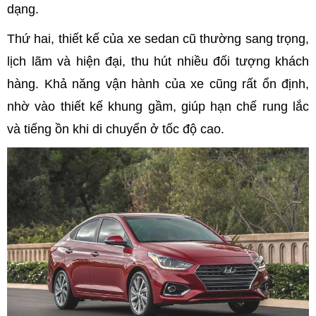
dạng.
Thứ hai, thiết kế của xe sedan cũ thường sang trọng,
lịch lãm và hiện đại, thu hút nhiều đối tượng khách
hàng. Khả năng vận hành của xe cũng rất ổn định,
nhờ vào thiết kế khung gầm, giúp hạn chế rung lắc
và tiếng ồn khi di chuyển ở tốc độ cao.