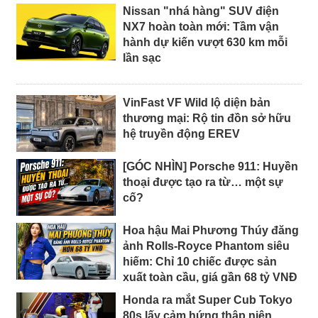
Nissan "nhá hàng" SUV điện
NX7 hoàn toàn mới: Tầm vận
hành dự kiến vượt 630 km mỗi
lần sạc
VinFast VF Wild lộ diện bản
thương mại: Rộ tin đồn sở hữu
hệ truyền động EREV
[GÓC NHÌN] Porsche 911: Huyền
thoại được tạo ra từ… một sự
cố?
Hoa hậu Mai Phương Thúy đăng
ảnh Rolls-Royce Phantom siêu
hiếm: Chỉ 10 chiếc được sản
xuất toàn cầu, giá gần 68 tỷ VNĐ
Honda ra mắt Super Cub Tokyo
80s lấy cảm hứng thập niên