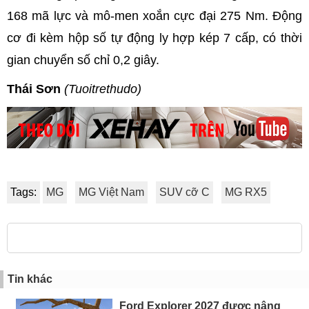
168 mã lực và mô-men xoắn cực đại 275 Nm. Động
cơ đi kèm hộp số tự động ly hợp kép 7 cấp, có thời
gian chuyển số chỉ 0,2 giây.
Thái Sơn
(Tuoitrethudo)
Tags:
MG
MG Việt Nam
SUV cỡ C
MG RX5
Tin khác
Ford Explorer 2027 được nâng