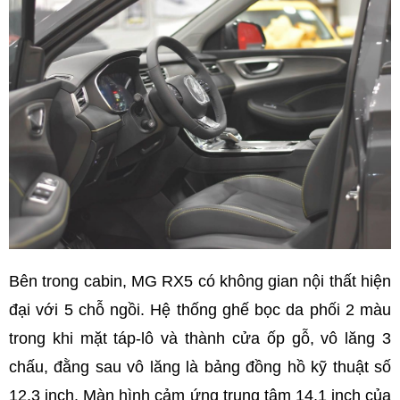
Bên trong cabin, MG RX5 có không gian nội thất hiện
đại với 5 chỗ ngồi. Hệ thống ghế bọc da phối 2 màu
trong khi mặt táp-lô và thành cửa ốp gỗ, vô lăng 3
chấu, đằng sau vô lăng là bảng đồng hồ kỹ thuật số
12,3 inch. Màn hình cảm ứng trung tâm 14,1 inch của