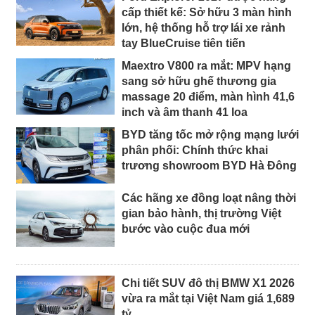
cấp thiết kế: Sở hữu 3 màn hình
lớn, hệ thống hỗ trợ lái xe rảnh
tay BlueCruise tiên tiến
Maextro V800 ra mắt: MPV hạng
sang sở hữu ghế thương gia
massage 20 điểm, màn hình 41,6
inch và âm thanh 41 loa
BYD tăng tốc mở rộng mạng lưới
phân phối: Chính thức khai
trương showroom BYD Hà Đông
Các hãng xe đồng loạt nâng thời
gian bảo hành, thị trường Việt
bước vào cuộc đua mới
Chi tiết SUV đô thị BMW X1 2026
vừa ra mắt tại Việt Nam giá 1,689
tỷ