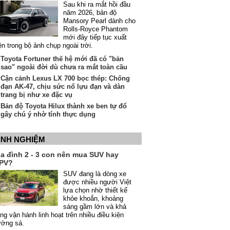
Sau khi ra mắt hồi đầu
năm 2026, bản độ
Mansory Pearl dành cho
Rolls-Royce Phantom
mới đây tiếp tục xuất
ện trong bộ ảnh chụp ngoài trời.
Toyota Fortuner thế hệ mới đã có "bản
sao" ngoài đời dù chưa ra mắt toàn cầu
Cận cảnh Lexus LX 700 bọc thép: Chống
đạn AK-47, chịu sức nổ lựu đạn và dàn
trang bị như xe đặc vụ
Bản độ Toyota Hilux thành xe ben tự đổ
gây chú ý nhờ tính thực dụng
INH NGHIỆM
ia đình 2 - 3 con nên mua SUV hay
PV?
SUV đang là dòng xe
được nhiều người Việt
lựa chọn nhờ thiết kế
khỏe khoắn, khoảng
sáng gầm lớn và khả
ng vận hành linh hoạt trên nhiều điều kiện
ường sá.