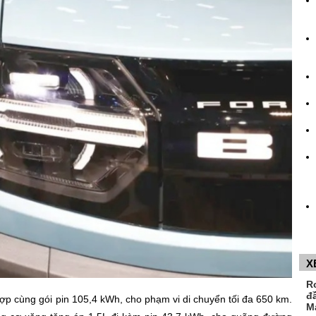
X
R
đ
ợp cùng gói pin 105,4 kWh, cho phạm vi di chuyển tối đa 650 km.
M