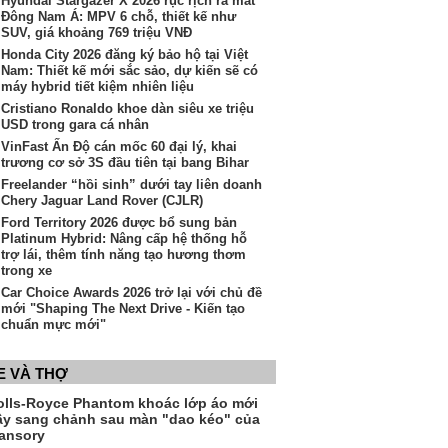
Hyundai Stargazer X 2026 rục rịch ra mắt
Đông Nam Á: MPV 6 chỗ, thiết kế như
SUV, giá khoảng 769 triệu VNĐ
Honda City 2026 đăng ký bảo hộ tại Việt
Nam: Thiết kế mới sắc sảo, dự kiến sẽ có
máy hybrid tiết kiệm nhiên liệu
Cristiano Ronaldo khoe dàn siêu xe triệu
USD trong gara cá nhân
VinFast Ấn Độ cán mốc 60 đại lý, khai
trương cơ sở 3S đầu tiên tại bang Bihar
Freelander “hồi sinh” dưới tay liên doanh
Chery Jaguar Land Rover (CJLR)
Ford Territory 2026 được bổ sung bản
Platinum Hybrid: Nâng cấp hệ thống hỗ
trợ lái, thêm tính năng tạo hương thơm
trong xe
Car Choice Awards 2026 trở lại với chủ đề
mới "Shaping The Next Drive - Kiến tạo
chuẩn mực mới"
E VÀ THỢ
olls-Royce Phantom khoác lớp áo mới
ầy sang chảnh sau màn "dao kéo" của
ansory