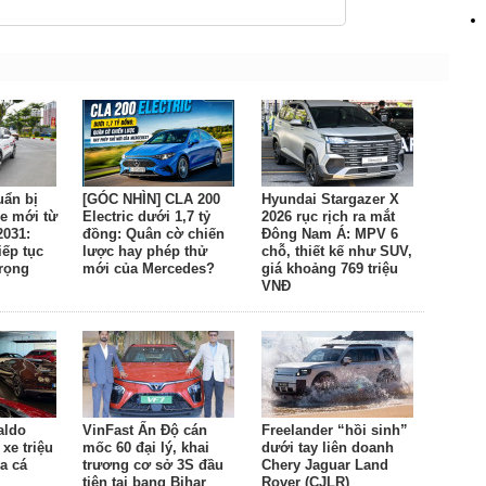
uẩn bị
[GÓC NHÌN] CLA 200
Hyundai Stargazer X
e mới từ
Electric dưới 1,7 tỷ
2026 rục rịch ra mắt
2031:
đồng: Quân cờ chiến
Đông Nam Á: MPV 6
ếp tục
lược hay phép thử
chỗ, thiết kế như SUV,
trọng
mới của Mercedes?
giá khoảng 769 triệu
VNĐ
aldo
VinFast Ấn Độ cán
Freelander “hồi sinh”
xe triệu
mốc 60 đại lý, khai
dưới tay liên doanh
a cá
trương cơ sở 3S đầu
Chery Jaguar Land
tiên tại bang Bihar
Rover (CJLR)