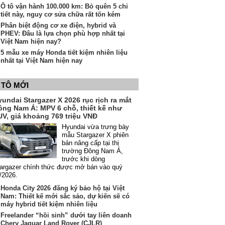
Ô tô vận hành 100.000 km: Bỏ quên 5 chi
tiết này, nguy cơ sửa chữa rất tốn kém
Phân biệt động cơ xe điện, hybrid và
PHEV: Đâu là lựa chọn phù hợp nhất tại
Việt Nam hiện nay?
5 mẫu xe máy Honda tiết kiệm nhiên liệu
nhất tại Việt Nam hiện nay
 TÔ MỚI
undai Stargazer X 2026 rục rịch ra mắt
ông Nam Á: MPV 6 chỗ, thiết kế như
UV, giá khoảng 769 triệu VNĐ
Hyundai vừa trưng bày
mẫu Stargazer X phiên
bản nâng cấp tại thị
trường Đông Nam Á,
trước khi dòng
argazer chính thức được mở bán vào quý
/2026.
Honda City 2026 đăng ký bảo hộ tại Việt
Nam: Thiết kế mới sắc sảo, dự kiến sẽ có
máy hybrid tiết kiệm nhiên liệu
Freelander “hồi sinh” dưới tay liên doanh
Chery Jaguar Land Rover (CJLR)