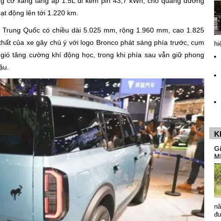
ng cơ xăng tăng áp 1.5L đi kèm pin 43,7 kWh, cho quãng đường
ạt động lên tới 1.220 km.
g Trung Quốc có chiều dài 5.025 mm, rộng 1.960 mm, cao 1.825
hất của xe gây chú ý với logo Bronco phát sáng phía trước, cụm
hi
 gió tăng cường khí động học, trong khi phía sau vẫn giữ phong
ậu.
K
G
M
nă
đ