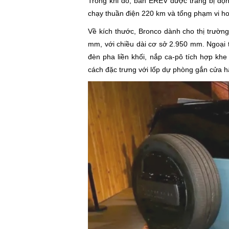
Trong khi đó, bản EREV được trang bị độ
chạy thuần điện 220 km và tổng phạm vi ho
Về kích thước, Bronco dành cho thị trườn
mm, với chiều dài cơ sở 2.950 mm. Ngoại t
đèn pha liền khối, nắp ca-pô tích hợp khe
cách đặc trưng với lốp dự phòng gắn cửa h