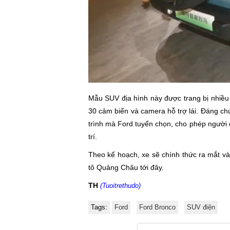
Mẫu SUV địa hình này được trang bị nhiều
30 cảm biến và camera hỗ trợ lái. Đáng chú
trình mà Ford tuyển chọn, cho phép người d
trí.
Theo kế hoạch, xe sẽ chính thức ra mắt và
tô Quảng Châu tới đây.
TH
(Tuoitrethudo)
Tags:
Ford
Ford Bronco
SUV điện