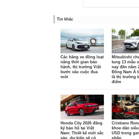
Tin khác
Các hãng xe đồng loạt
Mitsubishi ch
nâng thời gian bảo
tung 13 mẫu x
hành, thị trường Việt
nay đến năm 
bước vào cuộc đua
Đông Nam Á ti
mới
là thị trường 
điểm
Honda City 2026 đăng
Cristiano Ron
ký bảo hộ tại Việt
khoe dàn siêu 
Nam: Thiết kế mới sắc
USD trong gar
sảo, dự kiến sẽ có
nhân