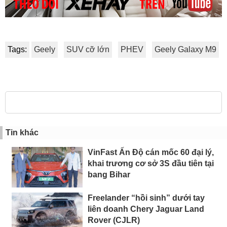
Tags:
Geely
SUV cỡ lớn
PHEV
Geely Galaxy M9
Tin khác
VinFast Ấn Độ cán mốc 60 đại lý,
khai trương cơ sở 3S đầu tiên tại
bang Bihar
Freelander “hồi sinh” dưới tay
liên doanh Chery Jaguar Land
Rover (CJLR)