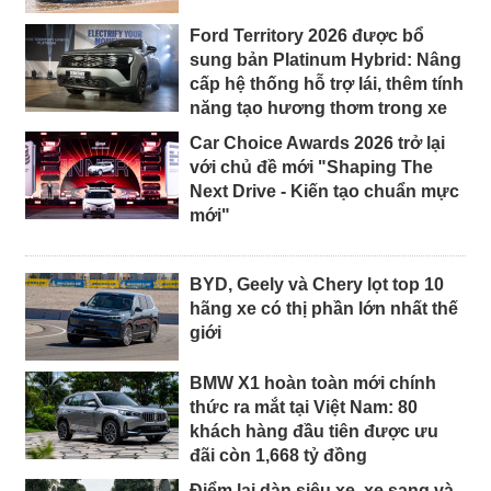
Ford Territory 2026 được bổ
sung bản Platinum Hybrid: Nâng
cấp hệ thống hỗ trợ lái, thêm tính
năng tạo hương thơm trong xe
Car Choice Awards 2026 trở lại
với chủ đề mới "Shaping The
Next Drive - Kiến tạo chuẩn mực
mới"
BYD, Geely và Chery lọt top 10
hãng xe có thị phần lớn nhất thế
giới
BMW X1 hoàn toàn mới chính
thức ra mắt tại Việt Nam: 80
khách hàng đầu tiên được ưu
đãi còn 1,668 tỷ đồng
Điểm lại dàn siêu xe, xe sang và