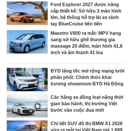
Ford Explorer 2027 được nâng
cấp thiết kế: Sở hữu 3 màn hình
lớn, hệ thống hỗ trợ lái xe rảnh
tay BlueCruise tiên tiến
Maextro V800 ra mắt: MPV hạng
sang sở hữu ghế thương gia
massage 20 điểm, màn hình 41,6
inch và âm thanh 41 loa
BYD tăng tốc mở rộng mạng lưới
phân phối: Chính thức khai
trương showroom BYD Hà Đông
Các hãng xe đồng loạt nâng thời
gian bảo hành, thị trường Việt
bước vào cuộc đua mới
Chi tiết SUV đô thị BMW X1 2026
vừa ra mắt tại Việt Nam giá 1,689