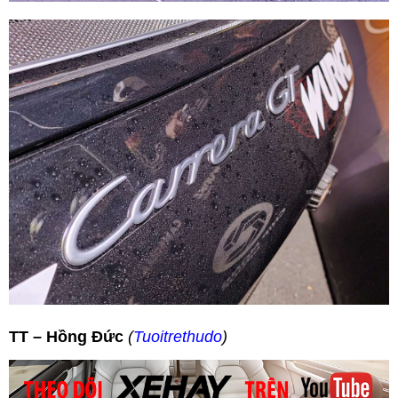
TT – Hồng Đức
(
Tuoitrethudo
)