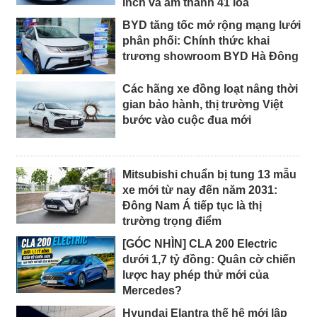
inch và âm thanh 41 loa
BYD tăng tốc mở rộng mạng lưới
phân phối: Chính thức khai
trương showroom BYD Hà Đông
Các hãng xe đồng loạt nâng thời
gian bảo hành, thị trường Việt
bước vào cuộc đua mới
Mitsubishi chuẩn bị tung 13 mẫu
xe mới từ nay đến năm 2031:
Đông Nam Á tiếp tục là thị
trường trọng điểm
[GÓC NHÌN] CLA 200 Electric
dưới 1,7 tỷ đồng: Quân cờ chiến
lược hay phép thử mới của
Mercedes?
Hyundai Elantra thế hệ mới lập