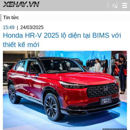
Tin tức
15:49
|
24/03/2025
Honda HR-V 2025 lộ diện tại BIMS với
thiết kế mới