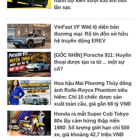
hành dự kiến vượt 630 km mỗi
lần sạc
VinFast VF Wild lộ diện bản
thương mại: Rộ tin đồn sở hữu
hệ truyền động EREV
[GÓC NHÌN] Porsche 911: Huyền
thoại được tạo ra từ… một sự
cố?
Hoa hậu Mai Phương Thúy đăng
ảnh Rolls-Royce Phantom siêu
hiếm: Chỉ 10 chiếc được sản
xuất toàn cầu, giá gần 68 tỷ VNĐ
Honda ra mắt Super Cub Tokyo
80s lấy cảm hứng thập niên
1980: Số lượng giới hạn chỉ 500
xe, giá khoảng 42,7 triệu VNĐ