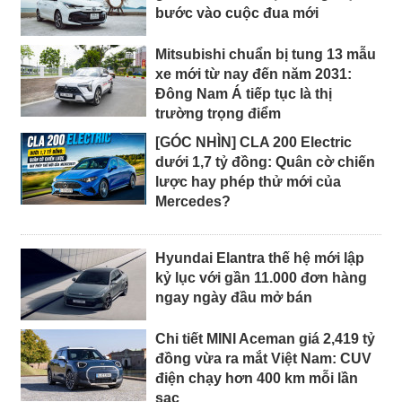
bước vào cuộc đua mới
Mitsubishi chuẩn bị tung 13 mẫu
xe mới từ nay đến năm 2031:
Đông Nam Á tiếp tục là thị
trường trọng điểm
[GÓC NHÌN] CLA 200 Electric
dưới 1,7 tỷ đồng: Quân cờ chiến
lược hay phép thử mới của
Mercedes?
Hyundai Elantra thế hệ mới lập
kỷ lục với gần 11.000 đơn hàng
ngay ngày đầu mở bán
Chi tiết MINI Aceman giá 2,419 tỷ
đồng vừa ra mắt Việt Nam: CUV
điện chạy hơn 400 km mỗi lần
sạc