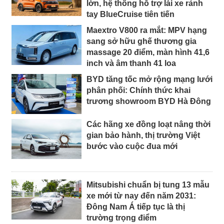
lớn, hệ thống hỗ trợ lái xe rảnh
tay BlueCruise tiên tiến
Maextro V800 ra mắt: MPV hạng
sang sở hữu ghế thương gia
massage 20 điểm, màn hình 41,6
inch và âm thanh 41 loa
BYD tăng tốc mở rộng mạng lưới
phân phối: Chính thức khai
trương showroom BYD Hà Đông
Các hãng xe đồng loạt nâng thời
gian bảo hành, thị trường Việt
bước vào cuộc đua mới
Mitsubishi chuẩn bị tung 13 mẫu
xe mới từ nay đến năm 2031:
Đông Nam Á tiếp tục là thị
trường trọng điểm