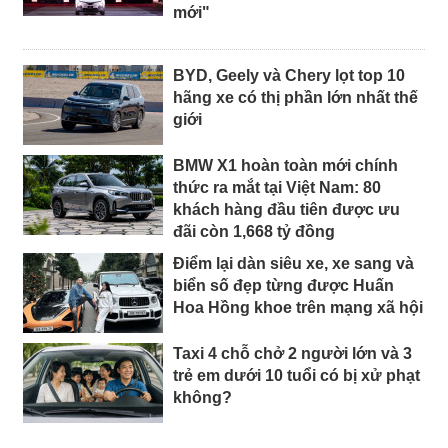
mới"
BYD, Geely và Chery lọt top 10
hãng xe có thị phần lớn nhất thế
giới
BMW X1 hoàn toàn mới chính
thức ra mắt tại Việt Nam: 80
khách hàng đầu tiên được ưu
đãi còn 1,668 tỷ đồng
Điểm lại dàn siêu xe, xe sang và
biển số đẹp từng được Huấn
Hoa Hồng khoe trên mạng xã hội
Taxi 4 chỗ chở 2 người lớn và 3
trẻ em dưới 10 tuổi có bị xử phạt
không?