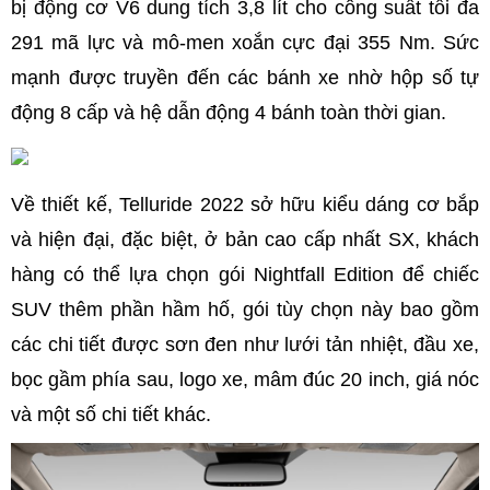
bị động cơ V6 dung tích 3,8 lít cho công suất tối đa
291 mã lực và mô-men xoắn cực đại 355 Nm. Sức
mạnh được truyền đến các bánh xe nhờ hộp số tự
động 8 cấp và hệ dẫn động 4 bánh toàn thời gian.
Về thiết kế, Telluride 2022 sở hữu kiểu dáng cơ bắp
và hiện đại, đặc biệt, ở bản cao cấp nhất SX, khách
hàng có thể lựa chọn gói Nightfall Edition để chiếc
SUV thêm phần hầm hố, gói tùy chọn này bao gồm
các chi tiết được sơn đen như lưới tản nhiệt, đầu xe,
bọc gầm phía sau, logo xe, mâm đúc 20 inch, giá nóc
và một số chi tiết khác.