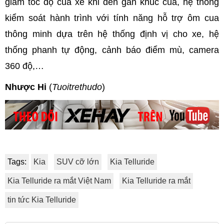
giảm tốc độ của xe khi đến gần khúc cua, hệ thống
kiểm soát hành trình với tính năng hỗ trợ ôm cua
thông minh dựa trên hệ thống định vị cho xe, hệ
thống phanh tự động, cảnh báo điểm mù, camera
360 độ,…
Nhược Hi
(
Tuoitrethudo
)
Tags:
Kia
SUV cỡ lớn
Kia Telluride
Kia Telluride ra mắt Việt Nam
Kia Telluride ra mắt
tin tức Kia Telluride