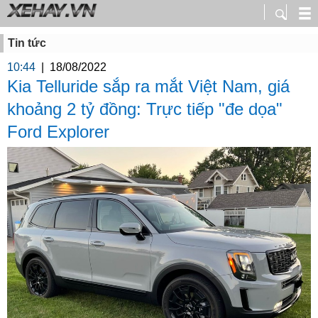
Tin tức
10:44
|
18/08/2022
Kia Telluride sắp ra mắt Việt Nam, giá
khoảng 2 tỷ đồng: Trực tiếp "đe dọa"
Ford Explorer