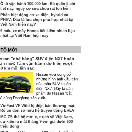
Ô tô vận hành 100.000 km: Bỏ quên 5 chi
tiết này, nguy cơ sửa chữa rất tốn kém
Phân biệt động cơ xe điện, hybrid và
PHEV: Đâu là lựa chọn phù hợp nhất tại
Việt Nam hiện nay?
5 mẫu xe máy Honda tiết kiệm nhiên liệu
nhất tại Việt Nam hiện nay
 TÔ MỚI
issan "nhá hàng" SUV điện NX7 hoàn
oàn mới: Tầm vận hành dự kiến vượt
30 km mỗi lần sạc
Nissan vừa công bố
những hình ảnh đầu tiên
của mẫu SUV thuần
điện NX7. Đây là sản
phẩm do Nissan “bắt
y” cùng Dongfeng sản xuất.
VinFast VF Wild lộ diện bản thương mại:
Rộ tin đồn sở hữu hệ truyền động EREV
MG ZS thế hệ mới rục rịch về Việt Nam,
dự kiến ra mắt tháng 9 với giá dưới 600
triệu đồng