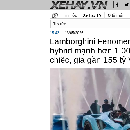
Tin Tức
Xe Hay TV
Ô tô mới
Tin tức
15:43
|
13/05/2026
Lamborghini Fenomeno
hybrid mạnh hơn 1.00
chiếc, giá gần 155 t