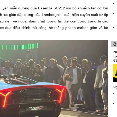
guyên mẫu đường đua Essenza SCV12 với bộ khuếch tán cỡ lớn
h lục giác đặc trưng của Lamborghini xuất hiện xuyên suốt từ ốp
o nên vẻ ngoài đậm chất tương lai. Xe còn được trang bị các
xe đua điều chỉnh thủ công, hệ thống phanh carbon-gốm và bộ
Ô
N
t
6
ta