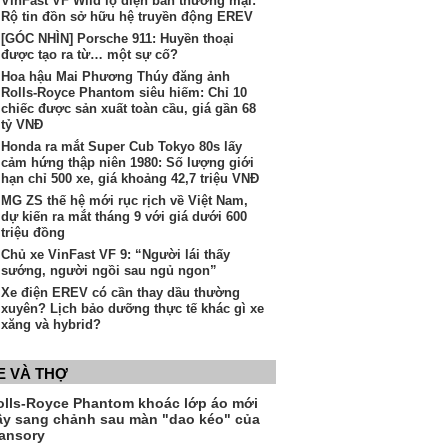
VinFast VF Wild lộ diện bản thương mại:
Rộ tin đồn sở hữu hệ truyền động EREV
[GÓC NHÌN] Porsche 911: Huyền thoại
được tạo ra từ… một sự cố?
Hoa hậu Mai Phương Thúy đăng ảnh
Rolls-Royce Phantom siêu hiếm: Chỉ 10
chiếc được sản xuất toàn cầu, giá gần 68
tỷ VNĐ
Honda ra mắt Super Cub Tokyo 80s lấy
cảm hứng thập niên 1980: Số lượng giới
hạn chỉ 500 xe, giá khoảng 42,7 triệu VNĐ
MG ZS thế hệ mới rục rịch về Việt Nam,
dự kiến ra mắt tháng 9 với giá dưới 600
triệu đồng
Chủ xe VinFast VF 9: “Người lái thấy
sướng, người ngồi sau ngủ ngon”
Xe điện EREV có cần thay dầu thường
xuyên? Lịch bảo dưỡng thực tế khác gì xe
xăng và hybrid?
E VÀ THỢ
olls-Royce Phantom khoác lớp áo mới
ầy sang chảnh sau màn "dao kéo" của
ansory