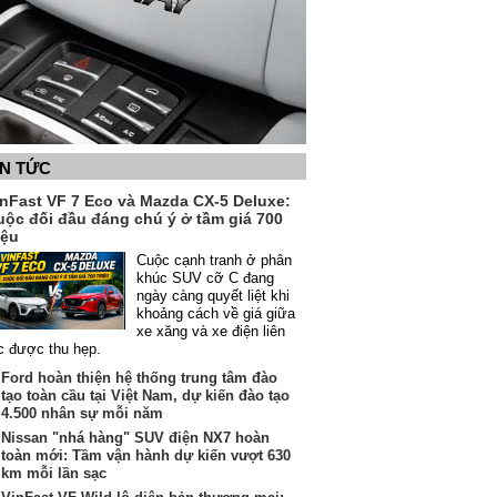
IN TỨC
inFast VF 7 Eco và Mazda CX-5 Deluxe:
uộc đối đầu đáng chú ý ở tầm giá 700
iệu
Cuộc cạnh tranh ở phân
khúc SUV cỡ C đang
ngày càng quyết liệt khi
khoảng cách về giá giữa
xe xăng và xe điện liên
c được thu hẹp.
Ford hoàn thiện hệ thống trung tâm đào
tạo toàn cầu tại Việt Nam, dự kiến đào tạo
4.500 nhân sự mỗi năm
Nissan "nhá hàng" SUV điện NX7 hoàn
toàn mới: Tầm vận hành dự kiến vượt 630
km mỗi lần sạc