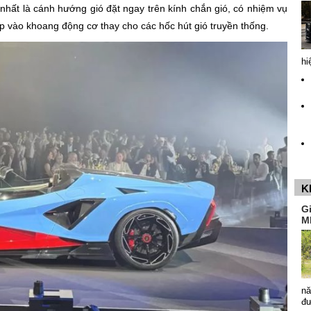
nhất là cánh hướng gió đặt ngay trên kính chắn gió, có nhiệm vụ
ếp vào khoang động cơ thay cho các hốc hút gió truyền thống.
hi
K
G
M
nă
đ