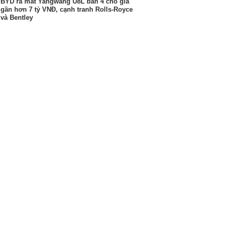
BYD ra mắt Yangwang U8L bản 4 chỗ giá
gần hơn 7 tỷ VNĐ, cạnh tranh Rolls-Royce
và Bentley