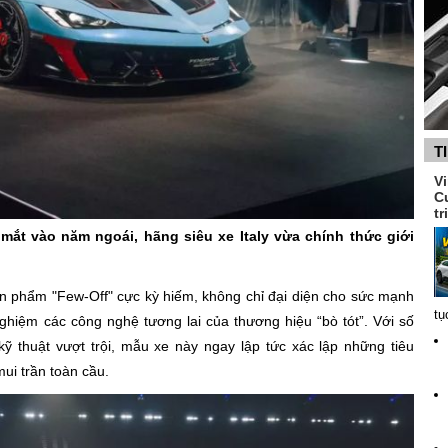
T
V
C
tr
mắt vào năm ngoái, hãng siêu xe Italy vừa chính thức giới
ản phẩm "Few-Off" cực kỳ hiếm, không chỉ đại diện cho sức mạnh
tụ
ghiệm các công nghệ tương lai của thương hiệu “bò tót”. Với số
kỹ thuật vượt trội, mẫu xe này ngay lập tức xác lập những tiêu
ui trần toàn cầu.