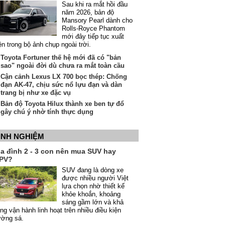
Sau khi ra mắt hồi đầu
năm 2026, bản độ
Mansory Pearl dành cho
Rolls-Royce Phantom
mới đây tiếp tục xuất
ện trong bộ ảnh chụp ngoài trời.
Toyota Fortuner thế hệ mới đã có "bản
sao" ngoài đời dù chưa ra mắt toàn cầu
Cận cảnh Lexus LX 700 bọc thép: Chống
đạn AK-47, chịu sức nổ lựu đạn và dàn
trang bị như xe đặc vụ
Bản độ Toyota Hilux thành xe ben tự đổ
gây chú ý nhờ tính thực dụng
INH NGHIỆM
ia đình 2 - 3 con nên mua SUV hay
PV?
SUV đang là dòng xe
được nhiều người Việt
lựa chọn nhờ thiết kế
khỏe khoắn, khoảng
sáng gầm lớn và khả
ng vận hành linh hoạt trên nhiều điều kiện
ường sá.