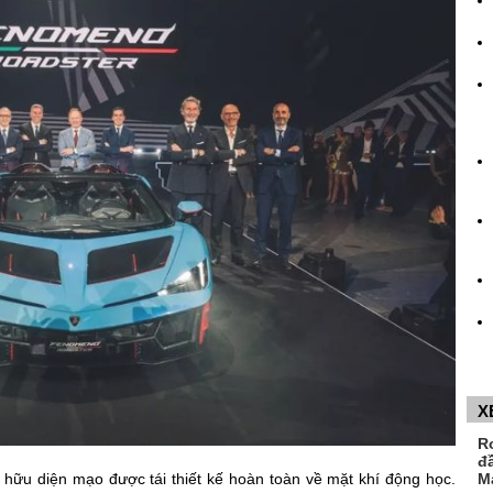
X
R
đ
M
 hữu diện mạo được tái thiết kế hoàn toàn về mặt khí động học.