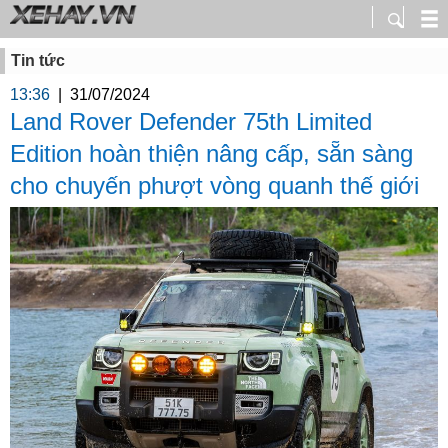
Tin tức
13:36
|
31/07/2024
Land Rover Defender 75th Limited
Edition hoàn thiện nâng cấp, sẵn sàng
cho chuyến phượt vòng quanh thế giới