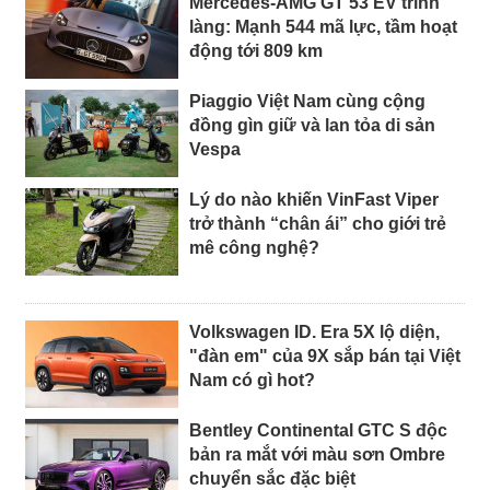
Mercedes-AMG GT 53 EV trình
làng: Mạnh 544 mã lực, tầm hoạt
động tới 809 km
Piaggio Việt Nam cùng cộng
đồng gìn giữ và lan tỏa di sản
Vespa
Lý do nào khiến VinFast Viper
trở thành “chân ái” cho giới trẻ
mê công nghệ?
Volkswagen ID. Era 5X lộ diện,
"đàn em" của 9X sắp bán tại Việt
Nam có gì hot?
Bentley Continental GTC S độc
bản ra mắt với màu sơn Ombre
chuyển sắc đặc biệt