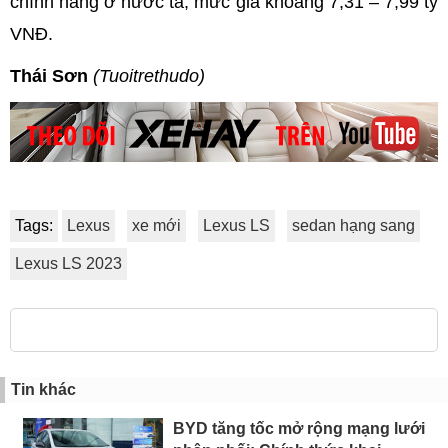
chính hãng ở nước ta, mức giá khoảng 7,31 – 7,99 tỷ
VNĐ.
Thái Sơn
(Tuoitrethudo)
Tags:
Lexus
xe mới
Lexus LS
sedan hạng sang
Lexus LS 2023
Tin khác
BYD tăng tốc mở rộng mạng lưới