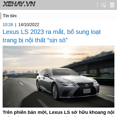
Tin tức
10:26
|
14/10/2022
Lexus LS 2023 ra mắt, bổ sung loạt
trang bị nội thất “sịn sò”
Trên phiên bản mới, Lexus LS sở hữu khoang nội