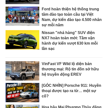
Ford hoàn thiện hệ thống trung
tâm đào tạo toàn cầu tại Việt
Nam, dự kiến đào tạo 4.500 nhân
sự mỗi năm
Nissan "nhá hàng" SUV điện
NX7 hoàn toàn mới: Tầm vận
hành dự kiến vượt 630 km mỗi
lần sạc
VinFast VF Wild lộ diện bản
thương mại: Rộ tin đồn sở hữu
hệ truyền động EREV
[GÓC NHÌN] Porsche 911: Huyền
thoại được tạo ra từ… một sự
cố?
Hoa hậu Mai Phương Thúy đăng