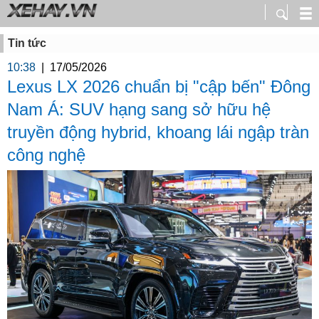
Tin tức
10:38
|
17/05/2026
Lexus LX 2026 chuẩn bị "cập bến" Đông
Nam Á: SUV hạng sang sở hữu hệ
truyền động hybrid, khoang lái ngập tràn
công nghệ