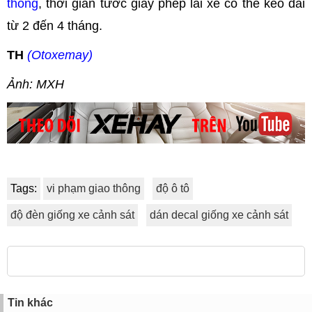
thông
, thời gian tước giấy phép lái xe có thể kéo dài
từ 2 đến 4 tháng.
TH
(Otoxemay)
Ảnh: MXH
Tags:
vi phạm giao thông
độ ô tô
độ đèn giống xe cảnh sát
dán decal giống xe cảnh sát
Tin khác