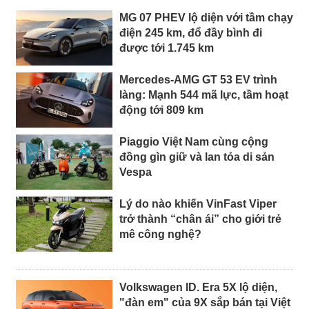
MG 07 PHEV lộ diện với tầm chạy
điện 245 km, đổ đầy bình đi
được tới 1.745 km
Mercedes-AMG GT 53 EV trình
làng: Mạnh 544 mã lực, tầm hoạt
động tới 809 km
Piaggio Việt Nam cùng cộng
đồng gìn giữ và lan tỏa di sản
Vespa
Lý do nào khiến VinFast Viper
trở thành “chân ái” cho giới trẻ
mê công nghệ?
Volkswagen ID. Era 5X lộ diện,
"đàn em" của 9X sắp bán tại Việt