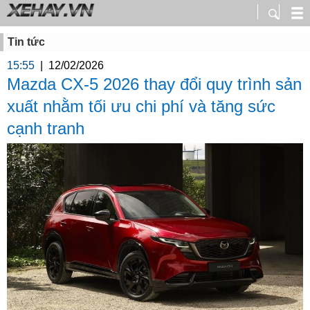
Tin tức
15:55
|
12/02/2026
Mazda CX-5 2026 thay đổi quy trình sản
xuất nhằm tối ưu chi phí và tăng sức
cạnh tranh