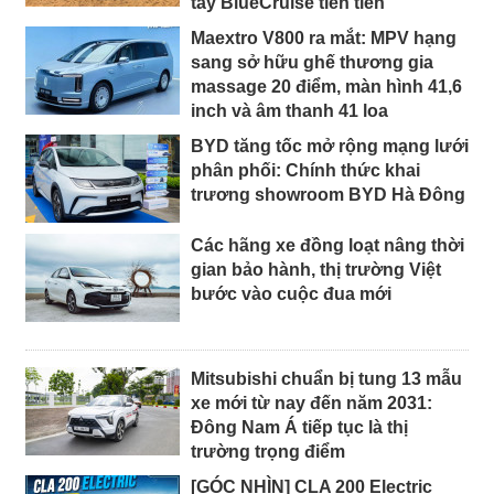
tay BlueCruise tiên tiến
Maextro V800 ra mắt: MPV hạng
sang sở hữu ghế thương gia
massage 20 điểm, màn hình 41,6
inch và âm thanh 41 loa
BYD tăng tốc mở rộng mạng lưới
phân phối: Chính thức khai
trương showroom BYD Hà Đông
Các hãng xe đồng loạt nâng thời
gian bảo hành, thị trường Việt
bước vào cuộc đua mới
Mitsubishi chuẩn bị tung 13 mẫu
xe mới từ nay đến năm 2031:
Đông Nam Á tiếp tục là thị
trường trọng điểm
[GÓC NHÌN] CLA 200 Electric