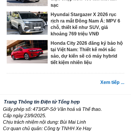
sạc
Hyundai Stargazer X 2026 rục
rịch ra mắt Đông Nam Á: MPV 6
chỗ, thiết kế như SUV, giá
khoảng 769 triệu VNĐ
Honda City 2026 đăng ký bảo hộ
tại Việt Nam: Thiết kế mới sắc
sảo, dự kiến sẽ có máy hybrid
tiết kiệm nhiên liệu
Xem tiếp ...
Trang Thông tin Điện tử Tổng hợp
Giấy phép số: 473/GP-Sở Văn hoá và Thể thao.
Cấp ngày 23/9/2025.
Chịu trách nhiệm nội dung: Bùi Mai Linh
Cơ quan chủ quản: Công ty TNHH Xe Hay