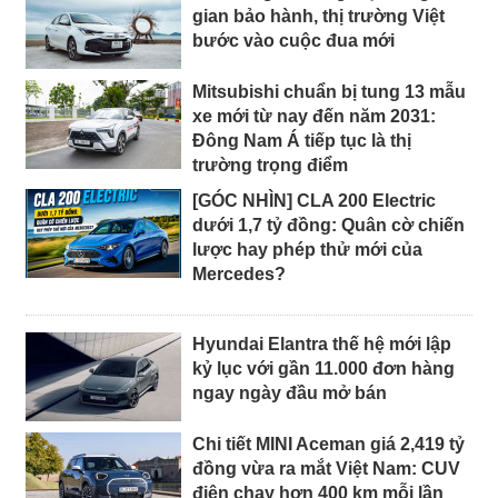
gian bảo hành, thị trường Việt
bước vào cuộc đua mới
Mitsubishi chuẩn bị tung 13 mẫu
xe mới từ nay đến năm 2031:
Đông Nam Á tiếp tục là thị
trường trọng điểm
[GÓC NHÌN] CLA 200 Electric
dưới 1,7 tỷ đồng: Quân cờ chiến
lược hay phép thử mới của
Mercedes?
Hyundai Elantra thế hệ mới lập
kỷ lục với gần 11.000 đơn hàng
ngay ngày đầu mở bán
Chi tiết MINI Aceman giá 2,419 tỷ
đồng vừa ra mắt Việt Nam: CUV
điện chạy hơn 400 km mỗi lần