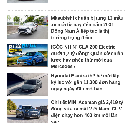
Mitsubishi chuẩn bị tung 13 mẫu
xe mới từ nay đến năm 2031:
Đông Nam Á tiếp tục là thị
trường trọng điểm
[GÓC NHÌN] CLA 200 Electric
dưới 1,7 tỷ đồng: Quân cờ chiến
lược hay phép thử mới của
Mercedes?
Hyundai Elantra thế hệ mới lập
kỷ lục với gần 11.000 đơn hàng
ngay ngày đầu mở bán
Chi tiết MINI Aceman giá 2,419 tỷ
đồng vừa ra mắt Việt Nam: CUV
điện chạy hơn 400 km mỗi lần
sạc