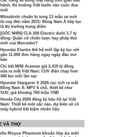
Các hãng xe đồng loạt nâng thời gian bảo
hành, thị trường Việt bước vào cuộc đua
mới
Mitsubishi chuẩn bị tung 13 mẫu xe mới
từ nay đến năm 2031: Đông Nam Á tiếp tục
là thị trường trọng điểm
[GÓC NHÌN] CLA 200 Electric dưới 1,7 tỷ
đồng: Quân cờ chiến lược hay phép thử
mới của Mercedes?
Hyundai Elantra thế hệ mới lập kỷ lục với
gần 11.000 đơn hàng ngay ngày đầu mở
bán
Chi tiết MINI Aceman giá 2,419 tỷ đồng
vừa ra mắt Việt Nam: CUV điện chạy hơn
400 km mỗi lần sạc
Hyundai Stargazer X 2026 rục rịch ra mắt
Đông Nam Á: MPV 6 chỗ, thiết kế như
SUV, giá khoảng 769 triệu VNĐ
Honda City 2026 đăng ký bảo hộ tại Việt
Nam: Thiết kế mới sắc sảo, dự kiến sẽ có
máy hybrid tiết kiệm nhiên liệu
E VÀ THỢ
olls-Royce Phantom khoác lớp áo mới