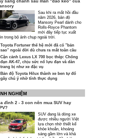
ầy sang chảnh sau màn "dao kéo" của
ansory
Sau khi ra mắt hồi đầu
năm 2026, bản độ
Mansory Pearl dành cho
Rolls-Royce Phantom
mới đây tiếp tục xuất
ện trong bộ ảnh chụp ngoài trời.
Toyota Fortuner thế hệ mới đã có "bản
sao" ngoài đời dù chưa ra mắt toàn cầu
Cận cảnh Lexus LX 700 bọc thép: Chống
đạn AK-47, chịu sức nổ lựu đạn và dàn
trang bị như xe đặc vụ
Bản độ Toyota Hilux thành xe ben tự đổ
gây chú ý nhờ tính thực dụng
INH NGHIỆM
ia đình 2 - 3 con nên mua SUV hay
PV?
SUV đang là dòng xe
được nhiều người Việt
lựa chọn nhờ thiết kế
khỏe khoắn, khoảng
sáng gầm lớn và khả