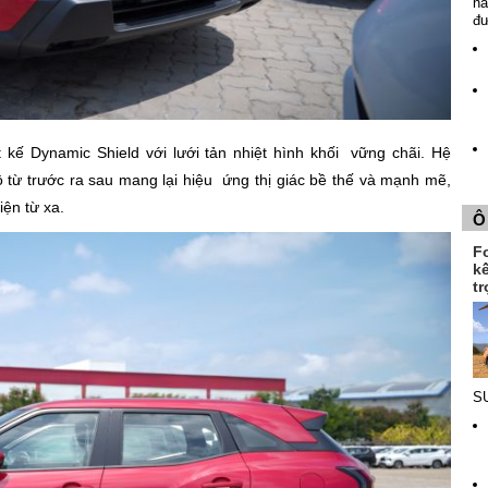
nă
đ
ế Dynamic Shield với lưới tản nhiệt hình khối vững chãi. Hệ
từ trước ra sau mang lại hiệu ứng thị giác bề thế và mạnh mẽ,
iện từ xa.
Ô
F
k
tr
SU