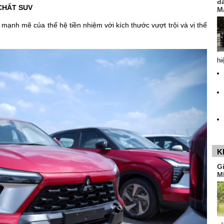
đ
CHẤT SUV
M
 mạnh mẽ của thế hệ tiền nhiệm với kích thước vượt trội và vị thế
hi
K
G
M