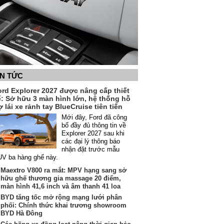
IN TỨC
ord Explorer 2027 được nâng cấp thiết
ế: Sở hữu 3 màn hình lớn, hệ thống hỗ
ợ lái xe rảnh tay BlueCruise tiên tiến
Mới đây, Ford đã công
bố đầy đủ thông tin về
Explorer 2027 sau khi
các đại lý thông báo
nhận đặt trước mẫu
V ba hàng ghế này.
Maextro V800 ra mắt: MPV hạng sang sở
hữu ghế thương gia massage 20 điểm,
màn hình 41,6 inch và âm thanh 41 loa
BYD tăng tốc mở rộng mạng lưới phân
phối: Chính thức khai trương showroom
BYD Hà Đông