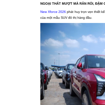
NGOẠI THẤT MƯỢT MÀ RẮN RỎI, ĐẬM 
New Xforce 2026
phát huy trọn vẹn thiết kế
của một mẫu SUV đô thị hàng đầu.