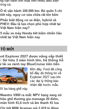
ng vận hành linh hoạt trên nhiều điều kiện
ường sá.
Ô tô vận hành 100.000 km: Bỏ quên 5 chi
tiết này, nguy cơ sửa chữa rất tốn kém
Phân biệt động cơ xe điện, hybrid và
PHEV: Đâu là lựa chọn phù hợp nhất tại
Việt Nam hiện nay?
5 mẫu xe máy Honda tiết kiệm nhiên liệu
nhất tại Việt Nam hiện nay
 TÔ MỚI
ord Explorer 2027 được nâng cấp thiết
ế: Sở hữu 3 màn hình lớn, hệ thống hỗ
ợ lái xe rảnh tay BlueCruise tiên tiến
Mới đây, Ford đã công
bố đầy đủ thông tin về
Explorer 2027 sau khi
các đại lý thông báo
nhận đặt trước mẫu
V ba hàng ghế này.
Maextro V800 ra mắt: MPV hạng sang sở
hữu ghế thương gia massage 20 điểm,
màn hình 41,6 inch và âm thanh 41 loa
Chi tiết MINI Aceman giá 2,419 tỷ đồng