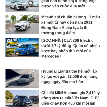
gian bảo hành, thị trường Việt
bước vào cuộc đua mới
Mitsubishi chuẩn bị tung 13 mẫu
xe mới từ nay đến năm 2031:
Đông Nam Á tiếp tục là thị
trường trọng điểm
[GÓC NHÌN] CLA 200 Electric
dưới 1,7 tỷ đồng: Quân cờ chiến
lược hay phép thử mới của
Mercedes?
Hyundai Elantra thế hệ mới lập
kỷ lục với gần 11.000 đơn hàng
ngay ngày đầu mở bán
Chi tiết MINI Aceman giá 2,419 tỷ
đồng vừa ra mắt Việt Nam: CUV
điện chạy hơn 400 km mỗi lần