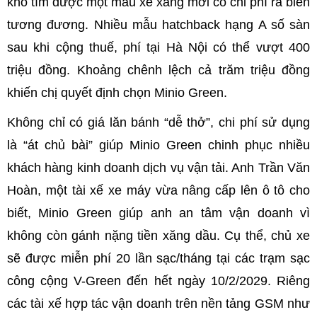
khó tìm được một mẫu xe xăng mới có chi phí ra biển
tương đương. Nhiều mẫu hatchback hạng A số sàn
sau khi cộng thuế, phí tại Hà Nội có thể vượt 400
triệu đồng. Khoảng chênh lệch cả trăm triệu đồng
khiến chị quyết định chọn Minio Green.
Không chỉ có giá lăn bánh “dễ thở”, chi phí sử dụng
là “át chủ bài” giúp Minio Green chinh phục nhiều
khách hàng kinh doanh dịch vụ vận tải. Anh Trần Văn
Hoàn, một tài xế xe máy vừa nâng cấp lên ô tô cho
biết, Minio Green giúp anh an tâm vận doanh vì
không còn gánh nặng tiền xăng dầu. Cụ thể, chủ xe
sẽ được miễn phí 20 lần sạc/tháng tại các trạm sạc
công cộng V-Green đến hết ngày 10/2/2029. Riêng
các tài xế hợp tác vận doanh trên nền tảng GSM như