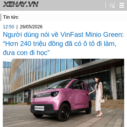
Tin tức
12:50
|
26/05/2026
Người dùng nói về VinFast Minio Green:
“Hơn 240 triệu đồng đã có ô tô đi làm,
đưa con đi học”