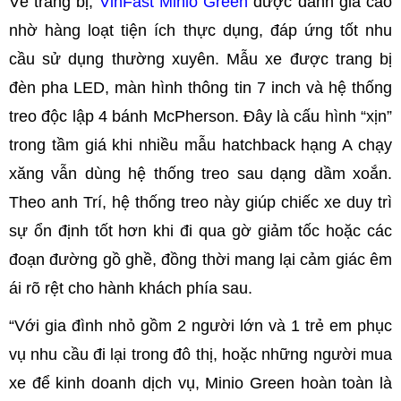
Về trang bị,
VinFast Minio Green
được đánh giá cao
nhờ hàng loạt tiện ích thực dụng, đáp ứng tốt nhu
cầu sử dụng thường xuyên. Mẫu xe được trang bị
đèn pha LED, màn hình thông tin 7 inch và hệ thống
treo độc lập 4 bánh McPherson. Đây là cấu hình “xịn”
trong tầm giá khi nhiều mẫu hatchback hạng A chạy
xăng vẫn dùng hệ thống treo sau dạng dầm xoắn.
Theo anh Trí, hệ thống treo này giúp chiếc xe duy trì
sự ổn định tốt hơn khi đi qua gờ giảm tốc hoặc các
đoạn đường gồ ghề, đồng thời mang lại cảm giác êm
ái rõ rệt cho hành khách phía sau.
“Với gia đình nhỏ gồm 2 người lớn và 1 trẻ em phục
vụ nhu cầu đi lại trong đô thị, hoặc những người mua
xe để kinh doanh dịch vụ, Minio Green hoàn toàn là