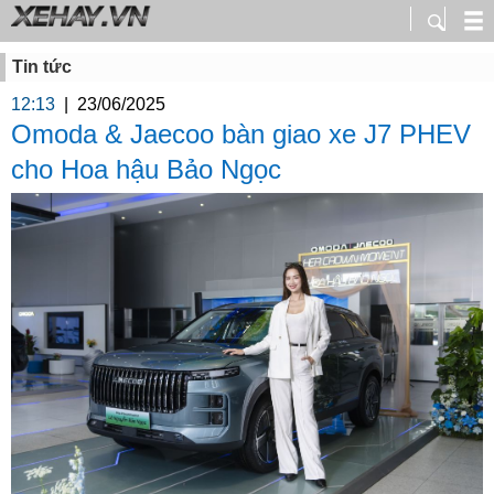
Tin tức
12:13
|
23/06/2025
Omoda & Jaecoo bàn giao xe J7 PHEV
cho Hoa hậu Bảo Ngọc