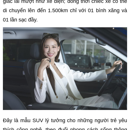
giác lái mượt như xe điện; đồng thời chiếc xe có thể
di chuyển lên đến 1.500km chỉ với 01 bình xăng và
01 lần sạc đầy.
Đây là mẫu SUV lý tưởng cho những người trẻ yêu
thích công nghệ, theo đuổi phong cách sống thông