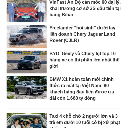
VinFast Ấn Độ cán mốc 60 đại lý,
khai trương cơ sở 3S đầu tiên tại
bang Bihar
Freelander “hồi sinh” dưới tay
liên doanh Chery Jaguar Land
Rover (CJLR)
BYD, Geely và Chery lọt top 10
hãng xe có thị phần lớn nhất thế
giới
BMW X1 hoàn toàn mới chính
thức ra mắt tại Việt Nam: 80
khách hàng đầu tiên được ưu
đãi còn 1,668 tỷ đồng
Taxi 4 chỗ chở 2 người lớn và 3
trẻ em dưới 10 tuổi có bị xử phạt