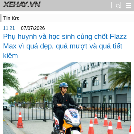
Tin tức
11:21
|
07/07/2026
Phụ huynh và học sinh cùng chốt Flazz
Max vì quá đẹp, quá mượt và quá tiết
kiệm