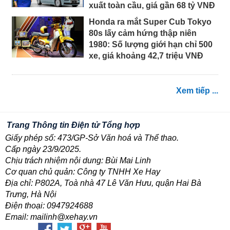
xuất toàn cầu, giá gần 68 tỷ VNĐ
Honda ra mắt Super Cub Tokyo
80s lấy cảm hứng thập niên
1980: Số lượng giới hạn chỉ 500
xe, giá khoảng 42,7 triệu VNĐ
Xem tiếp ...
Trang Thông tin Điện tử Tổng hợp
Giấy phép số: 473/GP-Sở Văn hoá và Thể thao.
Cấp ngày 23/9/2025.
Chịu trách nhiệm nội dung: Bùi Mai Linh
Cơ quan chủ quản: Công ty TNHH Xe Hay
Địa chỉ: P802A, Toà nhà 47 Lê Văn Hưu, quận Hai Bà
Trưng, Hà Nội
Điện thoại: 0947924688
Email: mailinh@xehay.vn