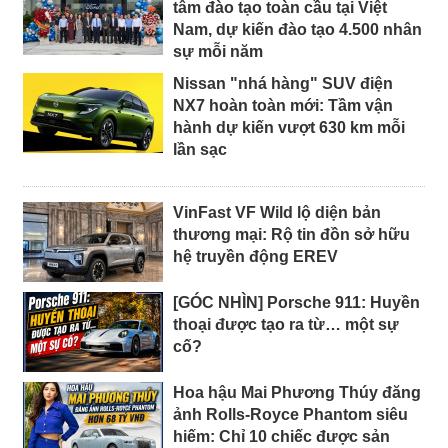
tâm đào tạo toàn cầu tại Việt
Nam, dự kiến đào tạo 4.500 nhân
sự mỗi năm
Nissan "nhá hàng" SUV điện
NX7 hoàn toàn mới: Tầm vận
hành dự kiến vượt 630 km mỗi
lần sạc
VinFast VF Wild lộ diện bản
thương mại: Rộ tin đồn sở hữu
hệ truyền động EREV
[GÓC NHÌN] Porsche 911: Huyền
thoại được tạo ra từ… một sự
cố?
Hoa hậu Mai Phương Thúy đăng
ảnh Rolls-Royce Phantom siêu
hiếm: Chỉ 10 chiếc được sản