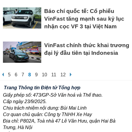
Báo chí quốc tế: Cổ phiếu
VinFast tăng mạnh sau kỷ lục
nhận cọc VF 3 tại Việt Nam
VinFast chính thức khai trương
đại lý đầu tiên tại Indonesia
5
6
7
8
9
10
11
12
Trang Thông tin Điện tử Tổng hợp
Giấy phép số: 473/GP-Sở Văn hoá và Thể thao.
Cấp ngày 23/9/2025.
Chịu trách nhiệm nội dung: Bùi Mai Linh
Cơ quan chủ quản: Công ty TNHH Xe Hay
Địa chỉ: P802A, Toà nhà 47 Lê Văn Hưu, quận Hai Bà
Trưng, Hà Nội