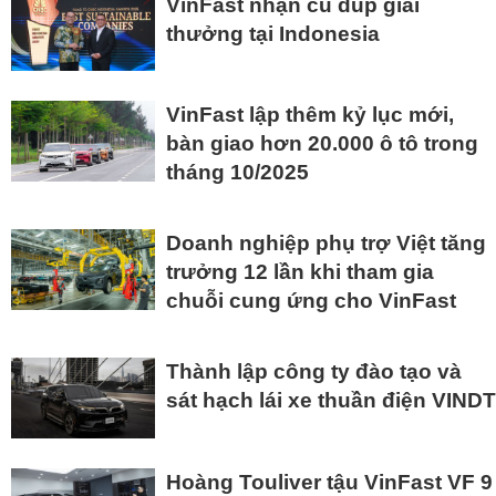
VinFast nhận cú đúp giải
thưởng tại Indonesia
VinFast lập thêm kỷ lục mới,
bàn giao hơn 20.000 ô tô trong
tháng 10/2025
Doanh nghiệp phụ trợ Việt tăng
trưởng 12 lần khi tham gia
chuỗi cung ứng cho VinFast
Thành lập công ty đào tạo và
sát hạch lái xe thuần điện VINDT
Hoàng Touliver tậu VinFast VF 9