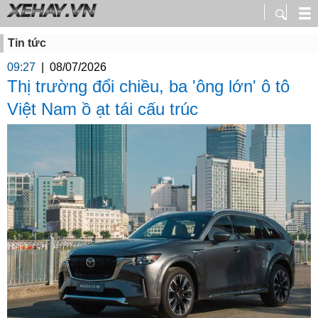
Tin tức
09:27
|
08/07/2026
Thị trường đổi chiều, ba 'ông lớn' ô tô
Việt Nam ồ ạt tái cấu trúc