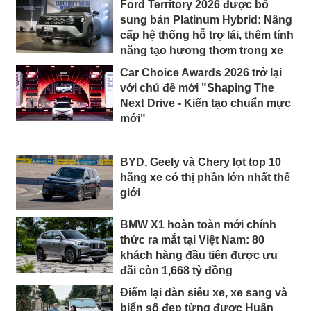
Ford Territory 2026 được bổ
sung bản Platinum Hybrid: Nâng
cấp hệ thống hỗ trợ lái, thêm tính
năng tạo hương thơm trong xe
Car Choice Awards 2026 trở lại
với chủ đề mới "Shaping The
Next Drive - Kiến tạo chuẩn mực
mới"
BYD, Geely và Chery lọt top 10
hãng xe có thị phần lớn nhất thế
giới
BMW X1 hoàn toàn mới chính
thức ra mắt tại Việt Nam: 80
khách hàng đầu tiên được ưu
đãi còn 1,668 tỷ đồng
Điểm lại dàn siêu xe, xe sang và
biển số đẹp từng được Huấn