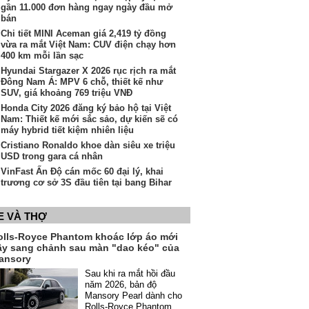
gần 11.000 đơn hàng ngay ngày đầu mở
bán
Chi tiết MINI Aceman giá 2,419 tỷ đồng
vừa ra mắt Việt Nam: CUV điện chạy hơn
400 km mỗi lần sạc
Hyundai Stargazer X 2026 rục rịch ra mắt
Đông Nam Á: MPV 6 chỗ, thiết kế như
SUV, giá khoảng 769 triệu VNĐ
Honda City 2026 đăng ký bảo hộ tại Việt
Nam: Thiết kế mới sắc sảo, dự kiến sẽ có
máy hybrid tiết kiệm nhiên liệu
Cristiano Ronaldo khoe dàn siêu xe triệu
USD trong gara cá nhân
VinFast Ấn Độ cán mốc 60 đại lý, khai
trương cơ sở 3S đầu tiên tại bang Bihar
E VÀ THỢ
olls-Royce Phantom khoác lớp áo mới
ầy sang chảnh sau màn "dao kéo" của
ansory
Sau khi ra mắt hồi đầu
năm 2026, bản độ
Mansory Pearl dành cho
Rolls-Royce Phantom