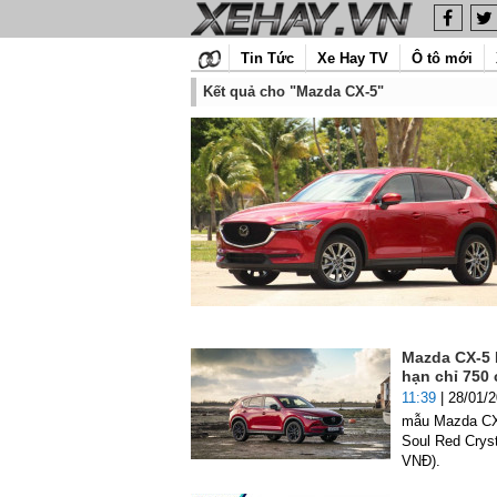
Tin Tức
Xe Hay TV
Ô tô mới
Kết quả cho "Mazda CX-5"
Mazda CX-5 
hạn chỉ 750 
11:39
| 28/01/
mẫu Mazda CX-
Soul Red Cryst
VNĐ).