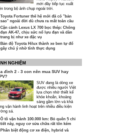
mới đây tiếp tục xuất
ện trong bộ ảnh chụp ngoài trời.
Toyota Fortuner thế hệ mới đã có "bản
sao" ngoài đời dù chưa ra mắt toàn cầu
Cận cảnh Lexus LX 700 bọc thép: Chống
đạn AK-47, chịu sức nổ lựu đạn và dàn
trang bị như xe đặc vụ
Bản độ Toyota Hilux thành xe ben tự đổ
gây chú ý nhờ tính thực dụng
INH NGHIỆM
ia đình 2 - 3 con nên mua SUV hay
PV?
SUV đang là dòng xe
được nhiều người Việt
lựa chọn nhờ thiết kế
khỏe khoắn, khoảng
sáng gầm lớn và khả
ng vận hành linh hoạt trên nhiều điều kiện
ường sá.
Ô tô vận hành 100.000 km: Bỏ quên 5 chi
tiết này, nguy cơ sửa chữa rất tốn kém
Phân biệt động cơ xe điện, hybrid và