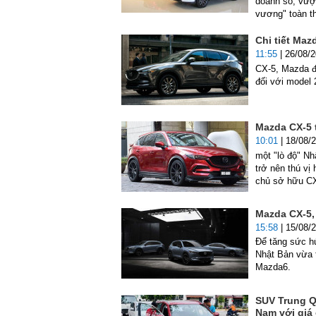
doanh số, vượt
vương" toàn th
Chi tiết Maz
11:55
| 26/08/
CX-5, Mazda đ
đối với model 
Mazda CX-5 
10:01
| 18/08/
một "lò độ" N
trở nên thú vị
chủ sở hữu CX
Mazda CX-5,
15:58
| 15/08/
Để tăng sức hú
Nhật Bản vừa t
Mazda6.
SUV Trung Q
Nam với giá 