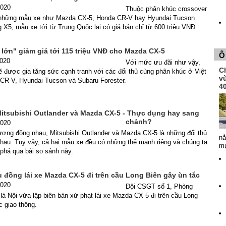
2020
Thuộc phân khúc crossover
 những mẫu xe như Mazda CX-5, Honda CR-V hay Hyundai Tucson
X5, mẫu xe tới từ Trung Quốc lại có giá bán chỉ từ 600 triệu VNĐ.
lớn" giảm giá tới 115 triệu VNĐ cho Mazda CX-5
Ô
2020
Với mức ưu đãi như vậy,
Ch
 được gia tăng sức cạnh tranh với các đối thủ cùng phân khúc ở Việt
v
CR-V, Hyundai Tucson và Subaru Forester.
4
itsubishi Outlander và Mazda CX-5 - Thực dụng hay sang
chảnh?
2020
ương đồng nhau, Mitsubishi Outlander và Mazda CX-5 là những đối thủ
nằ
hau. Tuy vậy, cả hai mẫu xe đều có những thế mạnh riêng và chúng ta
mụ
phá qua bài so sánh này.
ệu đồng lái xe Mazda CX-5 đi trên cầu Long Biên gây ùn tắc
2020
Đội CSGT số 1, Phòng
 Nội vừa lập biên bản xử phạt lái xe Mazda CX-5 đi trên cầu Long
c giao thông.