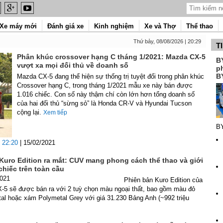
Xe máy mới
Đánh giá xe
Kinh nghiệm
Xe và Thợ
Thể thao
Thứ bảy, 08/08/2026 | 20:29
T
Phân khúc crossover hạng C tháng 1/2021: Mazda CX-5
B
vượt xa mọi đối thủ về doanh số
p
B
Mazda CX-5 đang thể hiện sự thống trị tuyệt đối trong phân khúc
Crossover hạng C, trong tháng 1/2021 mẫu xe này bán được
1.016 chiếc. Con số này thậm chí còn lớn hơn tổng doanh số
của hai đối thủ “sừng sỏ” là Honda CR-V và Hyundai Tucson
cộng lại.
Xem tiếp
B
22:20
| 15/02/2021
Kuro Edition ra mắt: CUV mang phong cách thể thao và giới
chiếc trên toàn cầu
2021
Phiên bản Kuro Edition của
5 sẽ được bán ra với 2 tuỳ chọn màu ngoại thất, bao gồm màu đỏ
al hoặc xám Polymetal Grey với giá 31.230 Bảng Anh (~992 triệu