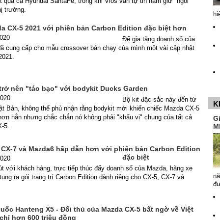
 qua cả Hyundai SantaFe, trong khi Vios vẫn tự tin nắm giữ "ngôi
ị trường.
hi
da CX-5 2021 với phiên bản Carbon Edition đặc biệt hơn
2020
Để gia tăng doanh số của
ã cung cấp cho mẫu crossover bán chạy của mình một vài cập nhật
2021.
trở nên "táo bạo" với bodykit Ducks Garden
2020
Bộ kit đặc sắc này đến từ
K
hật Bản, không thể phủ nhận rằng bodykit mới khiến chiếc Mazda CX-5
 hơn hẳn nhưng chắc chắn nó không phải "khẩu vị" chung của tất cả
G
-5.
M
 CX-7 và Mazda6 hấp dẫn hơn với phiên bản Carbon Edition
đặc biệt
2020
t với khách hàng, trực tiếp thúc đẩy doanh số của Mazda, hãng xe
nă
ung ra gói trang trí Carbon Edition dành riêng cho CX-5, CX-7 và
đ
uốc Hanteng X5 - Đối thủ của Mazda CX-5 bất ngờ về Việt
chỉ hơn 600 triệu đồng