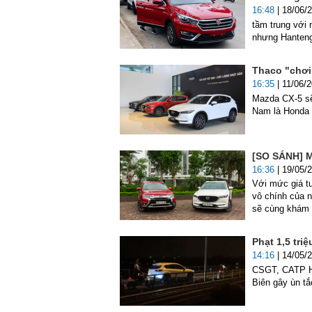
16:48
| 18/06/
tầm trung với
nhưng Hanteng 
Thaco "chơi 
16:35
| 11/06/
Mazda CX-5 sẽ
Nam là Honda 
[SO SÁNH] M
16:36
| 19/05/
Với mức giá t
vô chính của n
sẽ cùng khám 
Phạt 1,5 tri
14:16
| 14/05/
CSGT, CATP Hà
Biên gây ùn tắ