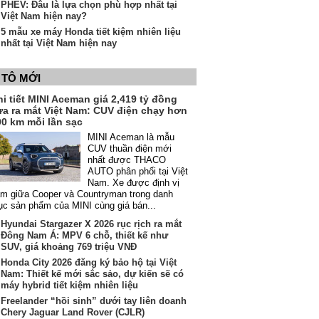
PHEV: Đâu là lựa chọn phù hợp nhất tại
Việt Nam hiện nay?
5 mẫu xe máy Honda tiết kiệm nhiên liệu
nhất tại Việt Nam hiện nay
 TÔ MỚI
i tiết MINI Aceman giá 2,419 tỷ đồng
ừa ra mắt Việt Nam: CUV điện chạy hơn
00 km mỗi lần sạc
MINI Aceman là mẫu
CUV thuần điện mới
nhất được THACO
AUTO phân phối tại Việt
Nam. Xe được định vị
m giữa Cooper và Countryman trong danh
c sản phẩm của MINI cùng giá bán...
Hyundai Stargazer X 2026 rục rịch ra mắt
Đông Nam Á: MPV 6 chỗ, thiết kế như
SUV, giá khoảng 769 triệu VNĐ
Honda City 2026 đăng ký bảo hộ tại Việt
Nam: Thiết kế mới sắc sảo, dự kiến sẽ có
máy hybrid tiết kiệm nhiên liệu
Freelander “hồi sinh” dưới tay liên doanh
Chery Jaguar Land Rover (CJLR)