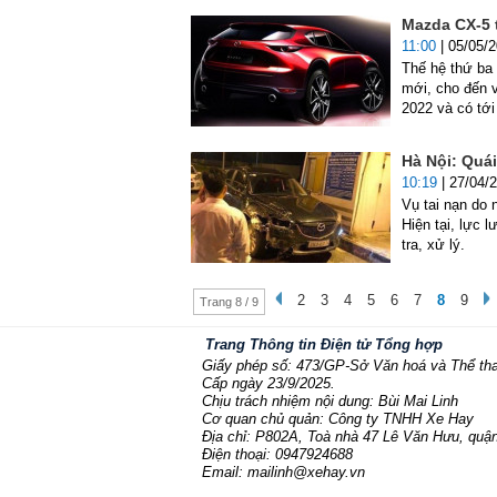
Mazda CX-5 
11:00
| 05/05/
Thế hệ thứ ba 
mới, cho đến v
2022 và có tới
Hà Nội: Quái
10:19
| 27/04/
Vụ tai nạn do 
Hiện tại, lực 
tra, xử lý.
2
3
4
5
6
7
8
9
Trang 8 / 9
Trang Thông tin Điện tử Tổng hợp
Giấy phép số: 473/GP-Sở Văn hoá và Thể th
Cấp ngày 23/9/2025.
Chịu trách nhiệm nội dung: Bùi Mai Linh
Cơ quan chủ quản: Công ty TNHH Xe Hay
Địa chỉ: P802A, Toà nhà 47 Lê Văn Hưu, quận
Điện thoại: 0947924688
Email: mailinh@xehay.vn