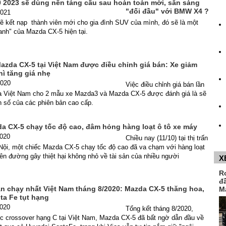
 2023 sẽ dùng nền tảng cầu sau hoàn toàn mới, sẵn sàng
"đối đầu" với BMW X4 ?
2021
ẽ kết nạp thành viên mới cho gia đình SUV của mình, đó sẽ là một
anh" của Mazda CX-5 hiện tại.
azda CX-5 tại Việt Nam được điều chỉnh giá bán: Xe giảm
thì tăng giá nhẹ
2020
Việc điều chỉnh giá bán lần
 Việt Nam cho 2 mẫu xe Mazda3 và Mazda CX-5 được đánh giá là sẽ
h số của các phiên bản cao cấp.
da CX-5 chạy tốc độ cao, đâm hỏng hàng loạt ô tô xe máy
2020
Chiều nay (11/10) tại thị trấn
Nội, một chiếc Mazda CX-5 chạy tốc độ cao đã va chạm với hàng loạt
rên đường gây thiệt hại không nhỏ về tài sản của nhiều người
X
R
đ
án chạy nhất Việt Nam tháng 8/2020: Mazda CX-5 thăng hoa,
M
ta Fe tụt hạng
2020
Tổng kết tháng 8/2020,
úc crossover hạng C tại Việt Nam, Mazda CX-5 đã bất ngờ dẫn đầu về