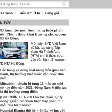
Tìm
kiếm
Xe xanh
Triển lãm Ô tô
Bảng giá
nội
dung
IN TỨC
YD tăng tốc mở rộng mạng lưới phân
hối: Chính thức khai trương showroom
YD Hà Đông
Mới đây, BYD Việt Nam
đã bắt tay cùng Tập
đoàn Hà Thành Auto
(HTA) chính thức đưa
vào vận hành Showroom
YD HTA Hà Đông.
Các hãng xe đồng loạt nâng thời gian bảo
hành, thị trường Việt bước vào cuộc đua
mới
Mitsubishi chuẩn bị tung 13 mẫu xe mới
từ nay đến năm 2031: Đông Nam Á tiếp tục
là thị trường trọng điểm
[GÓC NHÌN] CLA 200 Electric dưới 1,7 tỷ
đồng: Quân cờ chiến lược hay phép thử
mới của Mercedes?
Hyundai Elantra thế hệ mới lập kỷ lục với