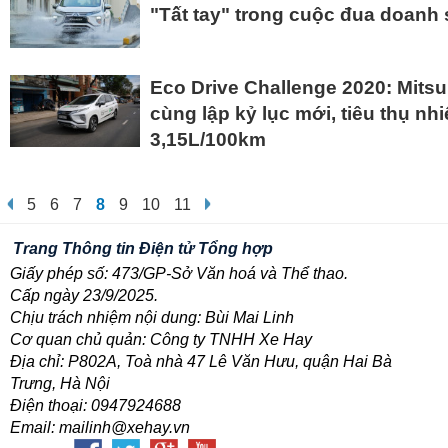
"Tất tay" trong cuộc đua doanh
Eco Drive Challenge 2020: Mitsu
cùng lập kỷ lục mới, tiêu thụ nh
3,15L/100km
5
6
7
8
9
10
11
Trang Thông tin Điện tử Tổng hợp
Giấy phép số: 473/GP-Sở Văn hoá và Thể thao.
Cấp ngày 23/9/2025.
Chịu trách nhiệm nội dung: Bùi Mai Linh
Cơ quan chủ quản: Công ty TNHH Xe Hay
Địa chỉ: P802A, Toà nhà 47 Lê Văn Hưu, quận Hai Bà
Trưng, Hà Nội
Điện thoại: 0947924688
Email: mailinh@xehay.vn