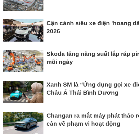
Cận cảnh siêu xe điện 'hoang d
2026
Skoda tăng năng suất lắp ráp pi
mỗi ngày
Xanh SM là “Ứng dụng gọi xe đi
Châu Á Thái Bình Dương
Changan ra mắt máy phát tháo rờ
cản về phạm vi hoạt động