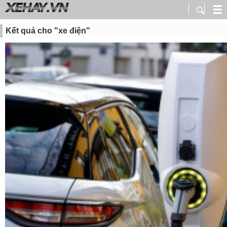
Kết quả cho "xe điện"