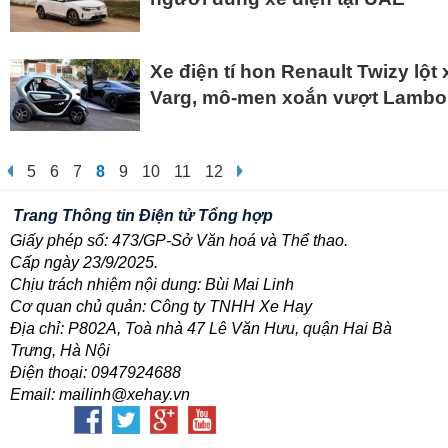
Xe điện tí hon Renault Twizy lột
Varg, mô-men xoắn vượt Lambor
5
6
7
8
9
10
11
12
Trang Thông tin Điện tử Tổng hợp
Giấy phép số: 473/GP-Sở Văn hoá và Thể thao.
Cấp ngày 23/9/2025.
Chịu trách nhiệm nội dung: Bùi Mai Linh
Cơ quan chủ quản: Công ty TNHH Xe Hay
Địa chỉ: P802A, Toà nhà 47 Lê Văn Hưu, quận Hai Bà
Trưng, Hà Nội
Điện thoại: 0947924688
Email: mailinh@xehay.vn