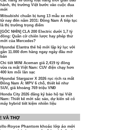
Các hãng xe đồng loạt nâng thời gian bảo
hành, thị trường Việt bước vào cuộc đua
mới
Mitsubishi chuẩn bị tung 13 mẫu xe mới
từ nay đến năm 2031: Đông Nam Á tiếp tục
là thị trường trọng điểm
[GÓC NHÌN] CLA 200 Electric dưới 1,7 tỷ
đồng: Quân cờ chiến lược hay phép thử
mới của Mercedes?
Hyundai Elantra thế hệ mới lập kỷ lục với
gần 11.000 đơn hàng ngay ngày đầu mở
bán
Chi tiết MINI Aceman giá 2,419 tỷ đồng
vừa ra mắt Việt Nam: CUV điện chạy hơn
400 km mỗi lần sạc
Hyundai Stargazer X 2026 rục rịch ra mắt
Đông Nam Á: MPV 6 chỗ, thiết kế như
SUV, giá khoảng 769 triệu VNĐ
Honda City 2026 đăng ký bảo hộ tại Việt
Nam: Thiết kế mới sắc sảo, dự kiến sẽ có
máy hybrid tiết kiệm nhiên liệu
E VÀ THỢ
olls-Royce Phantom khoác lớp áo mới