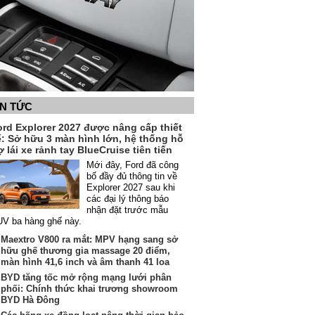
IN TỨC
ord Explorer 2027 được nâng cấp thiết
ế: Sở hữu 3 màn hình lớn, hệ thống hỗ
ợ lái xe rảnh tay BlueCruise tiên tiến
Mới đây, Ford đã công
bố đầy đủ thông tin về
Explorer 2027 sau khi
các đại lý thông báo
nhận đặt trước mẫu
V ba hàng ghế này.
Maextro V800 ra mắt: MPV hạng sang sở
hữu ghế thương gia massage 20 điểm,
màn hình 41,6 inch và âm thanh 41 loa
BYD tăng tốc mở rộng mạng lưới phân
phối: Chính thức khai trương showroom
BYD Hà Đông