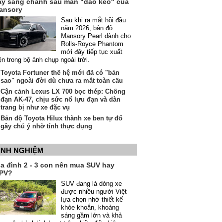
ầy sang chảnh sau màn "dao kéo" của
ansory
Sau khi ra mắt hồi đầu
năm 2026, bản độ
Mansory Pearl dành cho
Rolls-Royce Phantom
mới đây tiếp tục xuất
ện trong bộ ảnh chụp ngoài trời.
Toyota Fortuner thế hệ mới đã có "bản
sao" ngoài đời dù chưa ra mắt toàn cầu
Cận cảnh Lexus LX 700 bọc thép: Chống
đạn AK-47, chịu sức nổ lựu đạn và dàn
trang bị như xe đặc vụ
Bản độ Toyota Hilux thành xe ben tự đổ
gây chú ý nhờ tính thực dụng
INH NGHIỆM
ia đình 2 - 3 con nên mua SUV hay
PV?
SUV đang là dòng xe
được nhiều người Việt
lựa chọn nhờ thiết kế
khỏe khoắn, khoảng
sáng gầm lớn và khả