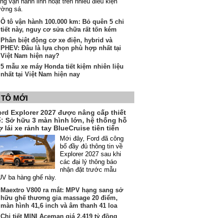
ng vận hành linh hoạt trên nhiều điều kiện
ường sá.
Ô tô vận hành 100.000 km: Bỏ quên 5 chi
tiết này, nguy cơ sửa chữa rất tốn kém
Phân biệt động cơ xe điện, hybrid và
PHEV: Đâu là lựa chọn phù hợp nhất tại
Việt Nam hiện nay?
5 mẫu xe máy Honda tiết kiệm nhiên liệu
nhất tại Việt Nam hiện nay
 TÔ MỚI
ord Explorer 2027 được nâng cấp thiết
ế: Sở hữu 3 màn hình lớn, hệ thống hỗ
ợ lái xe rảnh tay BlueCruise tiên tiến
Mới đây, Ford đã công
bố đầy đủ thông tin về
Explorer 2027 sau khi
các đại lý thông báo
nhận đặt trước mẫu
V ba hàng ghế này.
Maextro V800 ra mắt: MPV hạng sang sở
hữu ghế thương gia massage 20 điểm,
màn hình 41,6 inch và âm thanh 41 loa
Chi tiết MINI Aceman giá 2,419 tỷ đồng