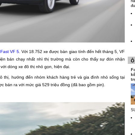
nă
đ
nFast VF 5
. Với 18.752 xe được bàn giao tính đến hết tháng 5, VF
iện bán chạy nhất nhì thị trường mà còn cho thấy sự đón nhận
Ô
với dòng xe đô thị nhỏ gọn, hiện đại.
F
k
đô thị, hướng đến nhóm khách hàng trẻ và gia đình nhỏ sống tại
tr
ợc bán ra với mức giá 529 triệu đồng (đã bao gồm pin).
SU