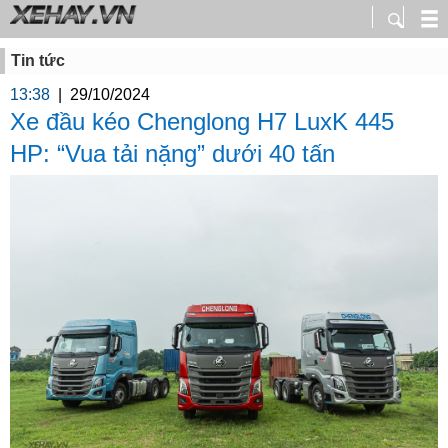
Tin tức
13:38
|
29/10/2024
Xe đầu kéo Chenglong H7 LuxK 445
HP: “Vua tải nặng” dưới 40 tấn