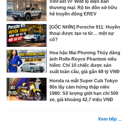
VinFast VF Wild lộ diện bản
thương mại: Rộ tin đồn sở hữu
hệ truyền động EREV
[GÓC NHÌN] Porsche 911: Huyền
thoại được tạo ra từ… một sự
cố?
Hoa hậu Mai Phương Thúy đăng
ảnh Rolls-Royce Phantom siêu
hiếm: Chỉ 10 chiếc được sản
xuất toàn cầu, giá gần 68 tỷ VNĐ
Honda ra mắt Super Cub Tokyo
80s lấy cảm hứng thập niên
1980: Số lượng giới hạn chỉ 500
xe, giá khoảng 42,7 triệu VNĐ
Xem tiếp ...